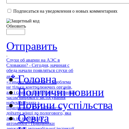
Подписаться на уведомления о новых комментариях
Обновить
Отправить
.
Слухи об аварии на АЭС в
Словакии? - Сегодня, начиная с
обеда начали появляться слухи об
Головна
ав�...
«Тіньова зайнятість» – проблема
не тільки контролюючих органів,
Політичні новини
але і самих працівників - Останнім
часом широкого застосування
Новини суспільства
набула виплата з...
Працівники ДАІ допомогли
доїхати жінці до пологового, яка
Освіта
ледь не народила у
автомобілі - Працівники
державної автомобільної інспекції