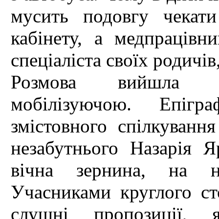
мусить подовгу чекати
кабінету, а медпраців
спеціаліста своїх родичів
Розмова вийшла х
мобілізуючою. Епігр
змістовного спілкуванн
незабутнього Назарія Я
вічна зернина, на н
Учасниками круглого ст
слушні пропозиції, я