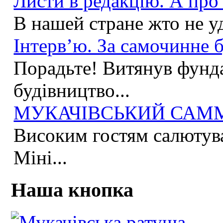
Листи в редакцію. А про 
В нашей стране жто не у
Інтерв’ю. За самочинне б
Порадьте! Витянув фунда
будівництво...
МУКАЧІВСЬКИЙ САММІ
Високим гостям салютува
Міні...
Наша кнопка