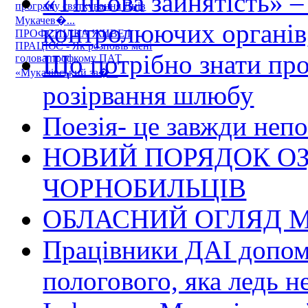
«Тіньова зайнятість» –
програму святкування Днів
Мукачев�...
контролюючих органів,
ПРОФСПІЛКА ЖИВЕ І
ПРАЦЮЄ - Як розповів мені
Що потрібно знати пр
голова профкому ПАТ
«Мукачівський за�...
розірвання шлюбу
Поезія- це завжди непо
НОВИЙ ПОРЯДОК О
ЧОРНОБИЛЬЦІВ
ОБЛАСНИЙ ОГЛЯД М
Працівники ДАІ допомо
пологового, яка ледь н