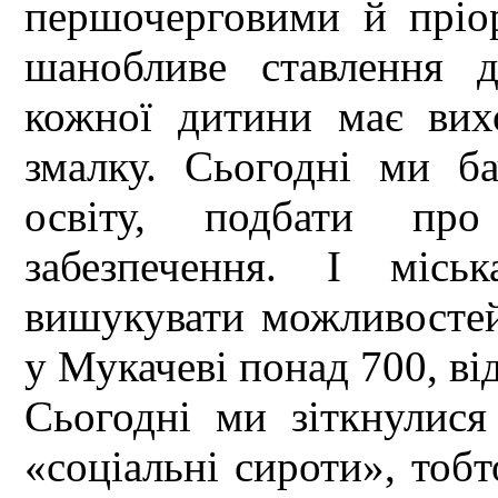
першочерговими й пріор
шанобливе ставлення д
кожної дитини має вихо
змалку. Сьогодні ми б
освіту, подбати про 
забезпечення. І міс
вишукувати можливостей,
у Мукачеві понад 700, ві
Сьогодні ми зіткнулися
«соціальні сироти», тобт