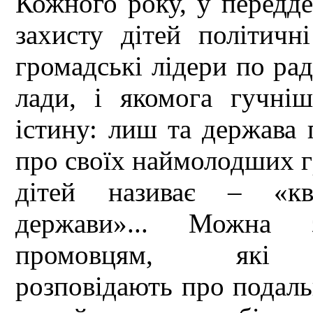
Кожного року, у передд
захисту дітей політичні
громадські лідери по раді
лади, і якомога гучніш
істину: лиш та держава 
про своїх наймолодших гр
дітей називає – «кв
держави»... Можна з
промовцям, які оп
розповідають про подаль