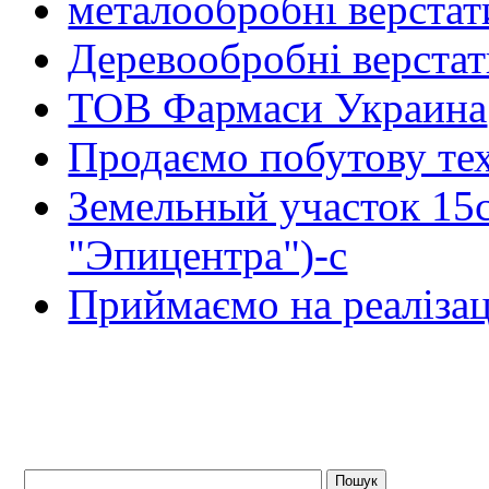
металообробні верстат
Деревообробні верста
ТОВ Фармаси Украина
Продаємо побутову тех
Земельный участок 15
"Эпицентра")-с
Приймаємо на реалізац