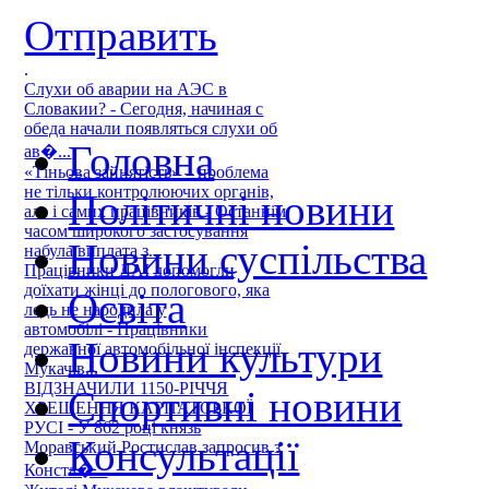
Отправить
.
Слухи об аварии на АЭС в
Словакии? - Сегодня, начиная с
обеда начали появляться слухи об
Головна
ав�...
«Тіньова зайнятість» – проблема
не тільки контролюючих органів,
Політичні новини
але і самих працівників - Останнім
часом широкого застосування
Новини суспільства
набула виплата з...
Працівники ДАІ допомогли
доїхати жінці до пологового, яка
Освіта
ледь не народила у
автомобілі - Працівники
Новини культури
державної автомобільної інспекції
Мукачів...
ВІДЗНАЧИЛИ 1150-РІЧЧЯ
Спортивні новини
ХРЕЩЕННЯ КАРПАТСЬКОЇ
РУСІ - У 862 році князь
Консультації
Моравський Ростислав запросив з
Конста�...