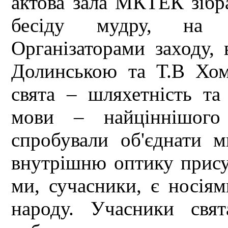
актова зала МКТЕК зібр
бесіду мудру, на с
Організаторами заходу,
Долинською та Т.В Хом
свята – шляхетність та
мови – найціннішого 
спробували об'єднати м
внутрішню оптику присут
ми, сучасники, є носія
народу. Учасники свя