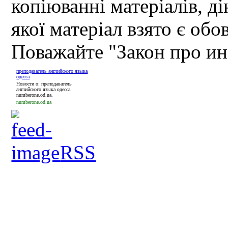
копіюванні матеріалів, д
якої матеріал взято є обо
Поважайте "Закон про и
преподаватель английского языка
одесса
Новости о: преподаватель
английского языка одесса.
numberone.od.ua.
numberone.od.ua
RSS