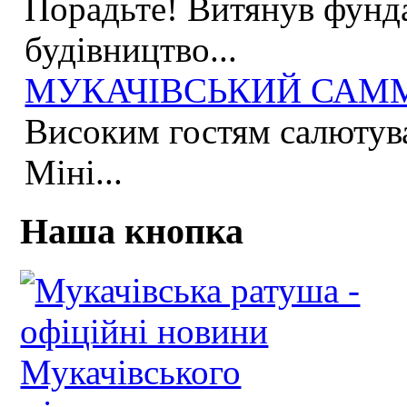
Порадьте! Витянув фунда
будівництво...
МУКАЧІВСЬКИЙ САММІ
Високим гостям салютува
Міні...
Наша кнопка