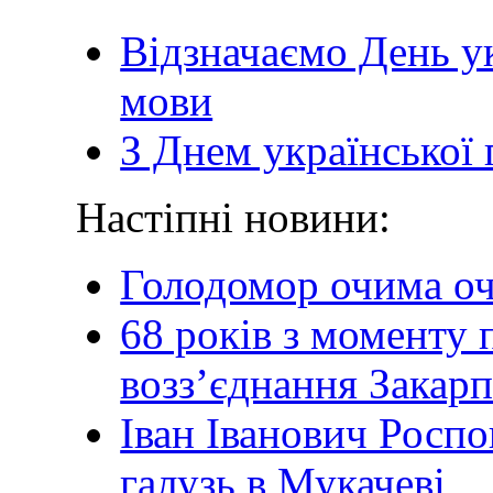
Відзначаємо День ук
мови
З Днем української 
Настіпні новини:
Голодомор очима о
68 років з моменту
возз’єднання Закар
Іван Іванович Роспо
галузь в Мукачеві