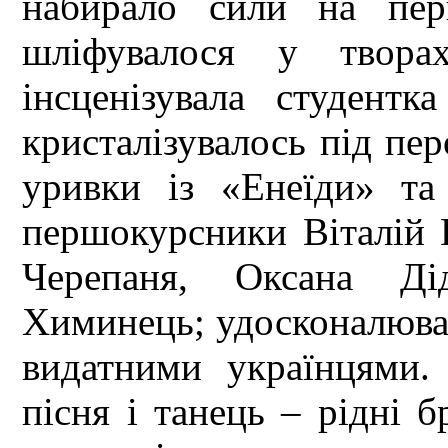
набирало сили на перг
шліфувалося у твора
інсценізувала студент
кристалізувалось під пе
уривки із «Енеїди» та
першокурсники Віталій 
Черепаня, Оксана Ді
Химинець; удосконалюва
видатними українцями.
пісня і танець – рідні б