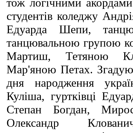
тож логічними акордами 
студентів коледжу Андрі
Едуарда Шепи, танцю 
танцювальною групою к
Мартиш, Тетяною Кл
Мар'яною Петах. Згадую
дня народження украї
Куліша, гуртківці Едуа
Степан Богдан, Мирос
Олександр Клован