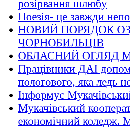
розірвання шлюбу
Поезія- це завжди непо
НОВИЙ ПОРЯДОК О
ЧОРНОБИЛЬЦІВ
ОБЛАСНИЙ ОГЛЯД М
Працівники ДАІ допомо
пологового, яка ледь н
Інформує Мукачівський
Мукачівський коопера
економічний коледж