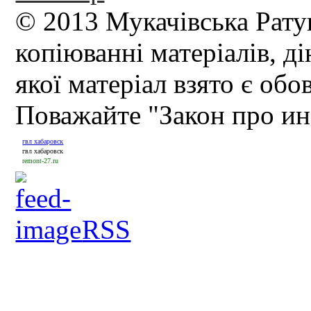
© 2013 Мукачівська Рату
копіюванні матеріалів, д
якої матеріал взято є обо
Поважайте "Закон про и
гвл хабаровск
гвл хабаровск
remont-27.ru
RSS