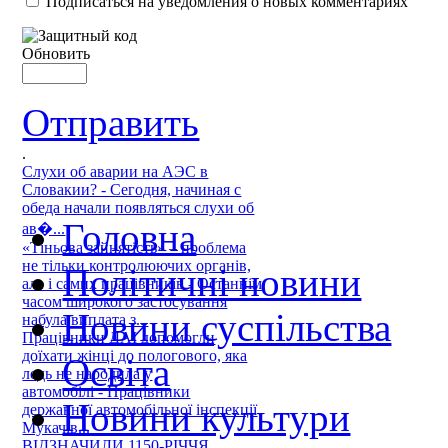
Подписаться на уведомления о новых комментариях
Обновить
Отправить
.
Слухи об аварии на АЭС в
Словакии? - Сегодня, начиная с
обеда начали появляться слухи об
Головна
ав�...
«Тіньова зайнятість» – проблема
не тільки контролюючих органів,
Політичні новини
але і самих працівників - Останнім
часом широкого застосування
Новини суспільства
набула виплата з...
Працівники ДАІ допомогли
доїхати жінці до пологового, яка
Освіта
ледь не народила у
автомобілі - Працівники
Новини культури
державної автомобільної інспекції
Мукачів...
ВІДЗНАЧИЛИ 1150-РІЧЧЯ