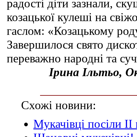
радості діти зазнали, ск
козацької кулеші на свіж
гаслом: «Козацькому род
Завершилося свято дискот
переважно народні та суча
Ірина Ільтьо, О
Схожі новини:
Мукачівці посіли ІІ