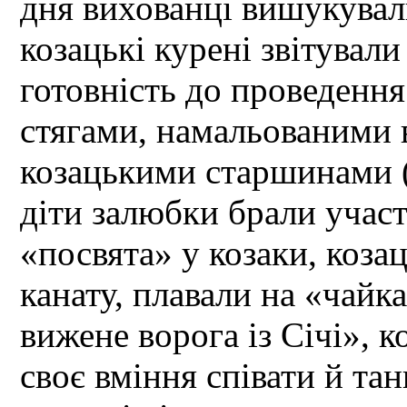
дня вихованці вишукували
козацькі курені звітувал
готовність до проведення
стягами, намальованими в
козацькими старшинами 
діти залюбки брали участ
«посвята» у козаки, коза
канату, плавали на «чай
вижене ворога із Січі», 
своє вміння співати й та