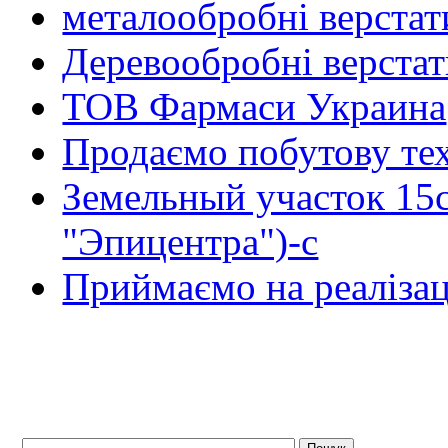
металообробні верстат
Деревообробні верста
ТОВ Фармаси Украина
Продаємо побутову тех
Земельный участок 15
"Эпицентра")-с
Приймаємо на реалізац