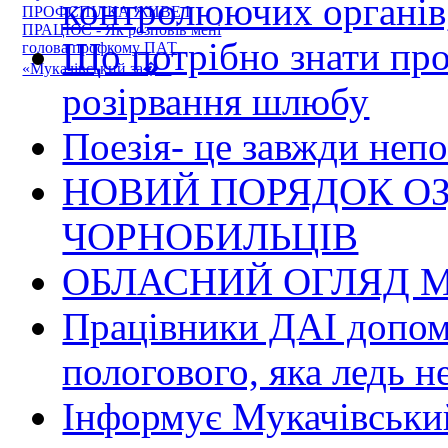
контролюючих органів,
ПРОФСПІЛКА ЖИВЕ І
ПРАЦЮЄ - Як розповів мені
Що потрібно знати пр
голова профкому ПАТ
«Мукачівський за�...
розірвання шлюбу
Поезія- це завжди непо
НОВИЙ ПОРЯДОК О
ЧОРНОБИЛЬЦІВ
ОБЛАСНИЙ ОГЛЯД М
Працівники ДАІ допомо
пологового, яка ледь н
Інформує Мукачівський