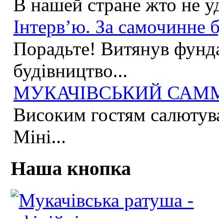
В нашей стране жто не у
Інтерв’ю. За самочинне б
Порадьте! Витянув фунда
будівництво...
МУКАЧІВСЬКИЙ САММІ
Високим гостям салютува
Міні...
Наша кнопка