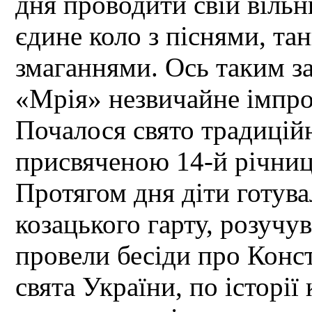
дня проводити свій вільн
єдине коло з піснями, та
змаганнями. Ось таким з
«Мрія» незвичайне імпров
Почалося свято традицій
присвяченою 14-й річниц
Протягом дня діти готув
козацького гарту, розучув
провели бесіди про Конс
свята України, по історії