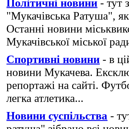
Політичні новини
- тут 
"Мукачівська Ратуша", я
Останні новини міськвик
Мукачівської міської рад
Спортивні новини
- в ці
новини Мукачева. Ексклю
репортажі на сайті. Футб
легка атлетика...
Новини суспільства
- ту
ратуша" зібрано всі нови