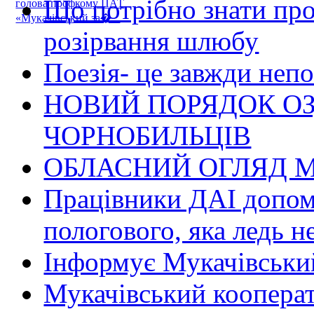
Що потрібно знати пр
голова профкому ПАТ
«Мукачівський за�...
розірвання шлюбу
Поезія- це завжди непо
НОВИЙ ПОРЯДОК О
ЧОРНОБИЛЬЦІВ
ОБЛАСНИЙ ОГЛЯД М
Працівники ДАІ допомо
пологового, яка ледь н
Інформує Мукачівський
Мукачівський коопера