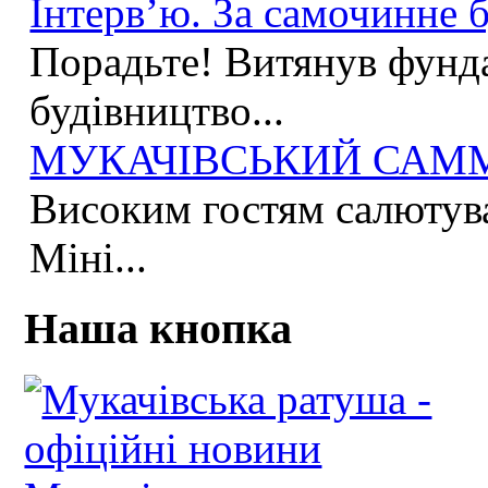
Інтерв’ю. За самочинне б
Порадьте! Витянув фунда
будівництво...
МУКАЧІВСЬКИЙ САММІ
Високим гостям салютува
Міні...
Наша кнопка