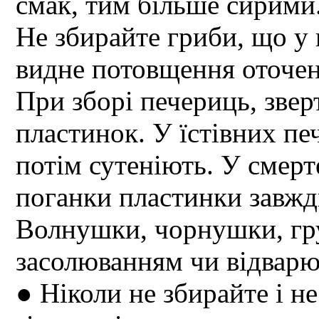
смак, тим більше сирими
Не збирайте гриби, що у
видне потовщення оточе
При зборі печериць, звер
пластинок. У їстівних пе
потім сутеніють. У смерт
поганки пластинки завжди
Волнушки, чорнушки, гру
засолюванням чи відварю
● Ніколи не збирайте і не