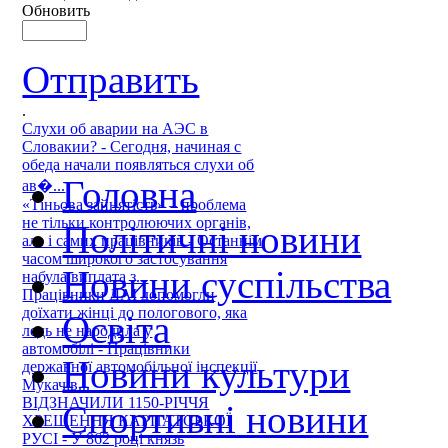
Обновить
Отправить
.
Слухи об аварии на АЭС в
Словакии? - Сегодня, начиная с
обеда начали появляться слухи об
Головна
ав�...
«Тіньова зайнятість» – проблема
не тільки контролюючих органів,
Політичні новини
але і самих працівників - Останнім
часом широкого застосування
Новини суспільства
набула виплата з...
Працівники ДАІ допомогли
доїхати жінці до пологового, яка
Освіта
ледь не народила у
автомобілі - Працівники
Новини культури
державної автомобільної інспекції
Мукачів...
ВІДЗНАЧИЛИ 1150-РІЧЧЯ
Спортивні новини
ХРЕЩЕННЯ КАРПАТСЬКОЇ
РУСІ - У 862 році князь