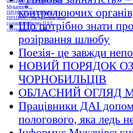
програму святкування Днів
Мукачев�...
контролюючих органів,
ПРОФСПІЛКА ЖИВЕ І
ПРАЦЮЄ - Як розповів мені
Що потрібно знати пр
голова профкому ПАТ
«Мукачівський за�...
розірвання шлюбу
Поезія- це завжди непо
НОВИЙ ПОРЯДОК О
ЧОРНОБИЛЬЦІВ
ОБЛАСНИЙ ОГЛЯД М
Працівники ДАІ допомо
пологового, яка ледь н
Інформує Мукачівський