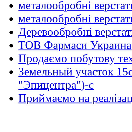
металообробні верстат
металообробні верстат
Деревообробні верста
ТОВ Фармаси Украина
Продаємо побутову тех
Земельный участок 15
"Эпицентра")-с
Приймаємо на реалізац