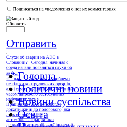
Подписаться на уведомления о новых комментариях
Обновить
Отправить
.
Слухи об аварии на АЭС в
Словакии? - Сегодня, начиная с
обеда начали появляться слухи об
Головна
ав�...
«Тіньова зайнятість» – проблема
не тільки контролюючих органів,
Політичні новини
але і самих працівників - Останнім
часом широкого застосування
Новини суспільства
набула виплата з...
Працівники ДАІ допомогли
доїхати жінці до пологового, яка
Освіта
ледь не народила у
автомобілі - Працівники
Новини культури
державної автомобільної інспекції