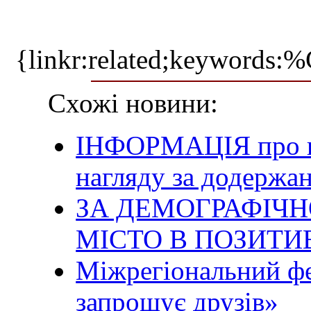
{linkr:related;ke
Схожі новини:
ІНФОРМАЦІЯ про п
нагляду за додержа
ЗА ДЕМОГРАФІЧ
МІСТО В ПОЗИТИ
Міжрегіональний ф
запрошує друзів»