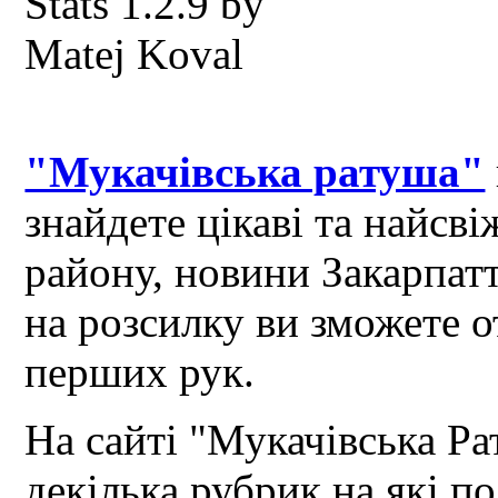
"Мукачівська ратуша"
знайдете цікаві та найсв
району, новини Закарпат
на розсилку ви зможете 
перших рук.
На сайті "Мукачівська Ра
декілька рубрик на які по