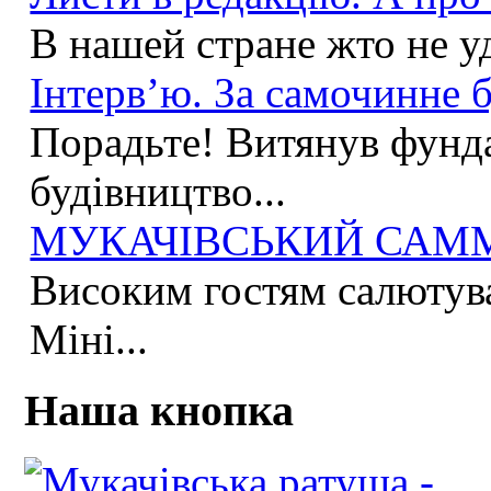
В нашей стране жто не у
Інтерв’ю. За самочинне б
Порадьте! Витянув фунда
будівництво...
МУКАЧІВСЬКИЙ САММІ
Високим гостям салютува
Міні...
Наша кнопка