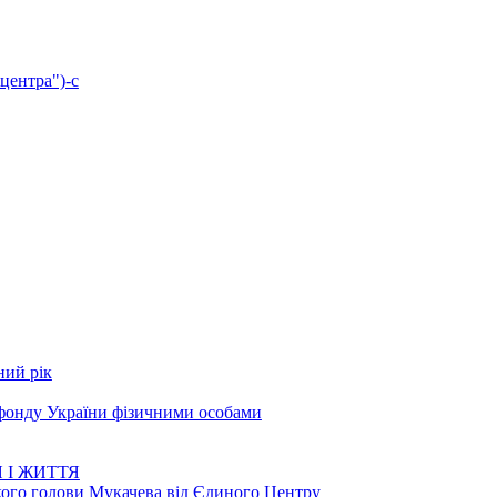
центра")-с
ний рік
 фонду України фізичними особами
 І ЖИТТЯ
кого голови Мукачева від Єдиного Центру