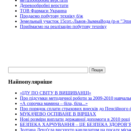
металообробні верстати
Деревообробні верстати
ТОВ Фармаси Украина
Продаємо побутову техніку б/ж
Земельный участок 15сот.-Львов-ЗымнаВода (р-н "Эпи
Приймаємо на реалізацію побутову техніку
Найпопулярніше
«ІДУ ПО СВІТУ В ВИШИВАНЦІ»
Про підсумки методичної роботи за 2009-2010 навчаль
«А сорочка мамина – біла, біла...»
Про порядок сплати страхових внесків до Пенсійного
МУКАЧЕВО ОСПІВАНЕ В ВІРШАХ
Нові розміри виплати державної допомоги в 2010 році
БЕЗПЕКА ХАРЧУВАННЯ – ЦЕ БЕЗПЕКА ЗДОРОВ’Я
Золтана Ленд'єла висунуто кандидатом на посаду місь