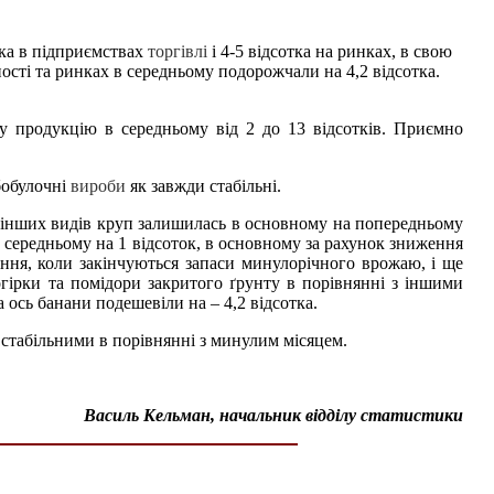
тка в підприємствах
торгівлі
і 4-5 відсотка на ринках, в свою
ості та ринках в середньому подорожчали на 4,2 відсотка.
у продукцію в середньому від 2 до 13 відсотків. Приємно
бобулочні
вироби
як завжди стабільні.
іх інших видів круп залишилась в основному на попередньому
 в середньому на 1 відсоток, в основному за рахунок зниження
оння, коли закінчуються запаси минулорічного врожаю, і ще
 огірки та помідори закритого ґрунту в порівнянні з іншими
 ось банани подешевіли на – 4,2 відсотка.
стабільними в порівнянні з минулим місяцем.
Василь Кельман, начальник відділу статистики