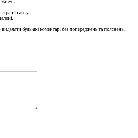
ожнечі;
істрації сайту.
далені.
видаляти будь-які коментарі без попереджень та пояснень.