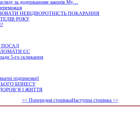
гляду за додержанням законів Му…
 переможця
ЮВАТИ НЕВІДВОРОТНІСТЬ ПОКАРАННЯ
ТЕЛІВ РОКУ
Я?
 ПОСАД
ПЛОМАТИ ЄС
 ради 5-го скликання
иватні підприємці!
ЬОГО БІЗНЕСУ
ДОРОВ’Я І ЖИТТЯ
<< Попередня сторінка
Наступна сторінка >>