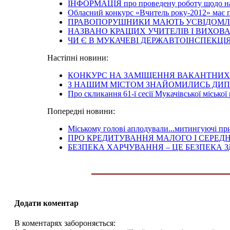
ІНФОРМАЦІЯ про проведену роботу щодо на
Обласний конкурс «Вчитель року-2012» має
ПРАВОПОРУШНИКИ МАЮТЬ УСВІДОМЛ
НАЗВАНО КРАЩИХ УЧИТЕЛІВ І ВИХОВА
ЧИ Є В МУКАЧЕВІ ДЕРЖАВТОІНСПЕКЦІ
Настіпні новини:
КОНКУРС НА ЗАМІЩЕННЯ ВАКАНТНИХ
З НАШИМ МІСТОМ ЗНАЙОМИЛИСЬ ДИ
Про скликання 61-ї сесії Мукачівської міської
Попередні новини:
Міському голові аплодували...митингуючі пр
ПРО КРЕДИТУВАННЯ МАЛОГО І СЕРЕДН
БЕЗПЕКА ХАРЧУВАННЯ – ЦЕ БЕЗПЕКА З
Додати коментар
В коментарях забороняється: