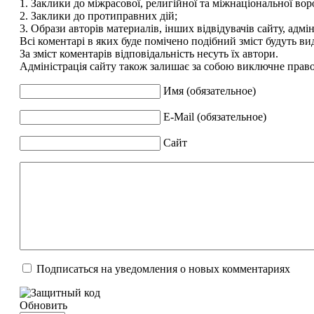
1. Заклики до міжрасової, религійної та міжнаціональної вор
2. Заклики до протиправних дій;
3. Образи авторів материалів, інших відвідувачів сайту, адмін
Всі коментарі в яких буде помічено подібний зміст будуть ви
За зміст коментарів відповідальність несуть їх автори.
Адміністрація сайту також залишає за собою виключне право 
Имя (обязательное)
E-Mail (обязательное)
Сайт
Подписаться на уведомления о новых комментариях
Обновить