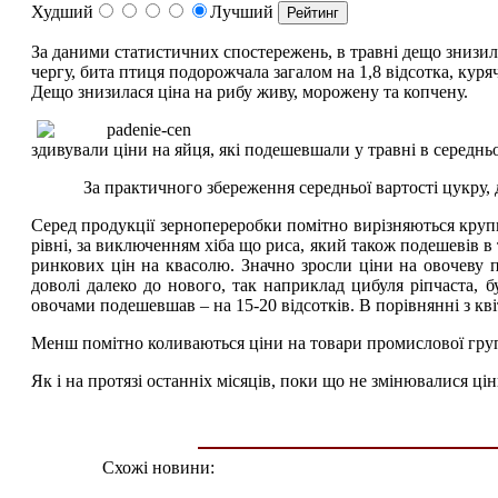
Худший
Лучший
За даними статистичних спостережень, в травні дещо знизилис
чергу, бита птиця подорожчала загалом на 1,8 відсотка, кур
Дещо знизилася ціна на рибу живу, морожену та копчену.
здивували ціни на яйця, які подешевшали у травні в середньо
За практичного збереження середньої вартості цукру, 
Серед продукції зернопереробки помітно вирізняються крупи
рівні, за виключенням хіба що риса, який також подешевів в 
ринкових цін на квасолю. Значно зросли ціни на овочеву п
доволі далеко до нового, так наприклад цибуля ріпчаста, б
овочами подешевшав – на 15-20 відсотків. В порівнянні з кві
Менш помітно коливаються ціни на товари промислової гру
Як і на протязі останніх місяців, поки що не змінювалися ці
Схожі новини: