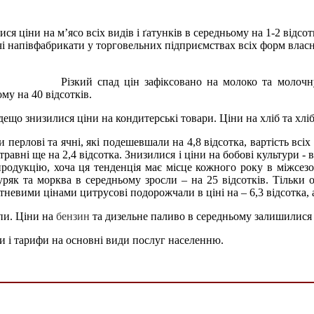
я ціни на м’ясо всіх видів і ґатунків в середньому на 1-2 відсо
ячі напівфабрикати у торговельних підприємствах всіх форм власн
Різкий спад цін зафіксовано на молоко та молочн
му на 40 відсотків.
дещо знизилися ціни на кондитерські товари. Ціни на хліб та хлі
 перлові та ячні, які подешевшали на 4,8 відсотка, вартість вс
травні ще на 2,4 відсотка. Знизилися і ціни на бобові культури -
родукцію, хоча ця тенденція має місце кожного року в міжсез
уряк та морква в середньому зросли – на 25 відсотків. Тільки
тневими цінами цитрусові подорожчали в ціні на – 6,3 відсотка, а
пи. Ціни на
бензин
та дизельне паливо в середньому залишилися 
ни і тарифи на основні види послуг населенню.