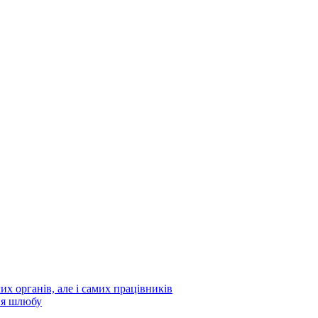
х органів, але і самих працівників
ня шлюбу