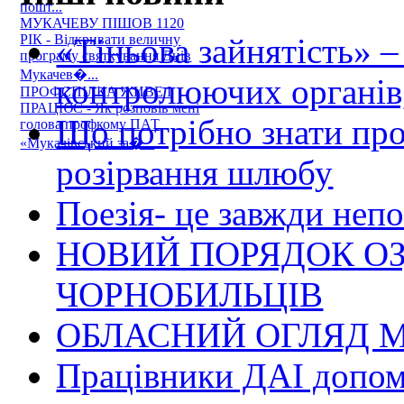
пошт...
МУКАЧЕВУ ПІШОВ 1120
«Тіньова зайнятість» –
РІК - Відкривати величну
програму святкування Днів
Мукачев�...
контролюючих органів,
ПРОФСПІЛКА ЖИВЕ І
ПРАЦЮЄ - Як розповів мені
Що потрібно знати пр
голова профкому ПАТ
«Мукачівський за�...
розірвання шлюбу
Поезія- це завжди непо
НОВИЙ ПОРЯДОК О
ЧОРНОБИЛЬЦІВ
ОБЛАСНИЙ ОГЛЯД М
Працівники ДАІ допомо