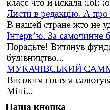
класс что и искала :lol: :
Листи в редакцію. А про 
В нашей стране жто не у
Інтерв’ю. За самочинне б
Порадьте! Витянув фунда
будівництво...
МУКАЧІВСЬКИЙ САММІ
Високим гостям салютува
Міні...
Наша кнопка