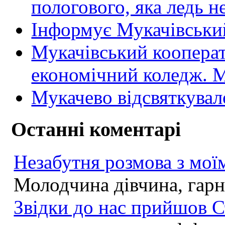
пологового, яка ледь н
Інформує Мукачівський
Мукачівський коопера
економічний коледж
Мукачево відсвяткувал
Останні коментарі
Незабутня розмова з моїм
Молодчина дівчина, гарна
Звідки до нас прийшов С