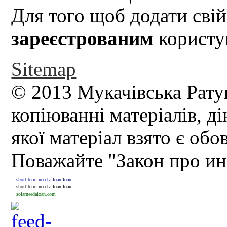
Для того щоб додати свій
зареєстрованим
користув
Sitemap
© 2013 Мукачівська Рату
копіюванні матеріалів, д
якої матеріал взято є обо
Поважайте "Закон про и
short term need a loan loan
short term need a loan loan
solarneedaloan.com