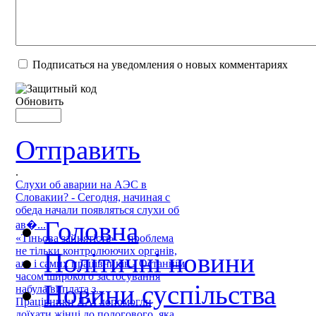
Подписаться на уведомления о новых комментариях
Обновить
Отправить
.
Слухи об аварии на АЭС в
Словакии? - Сегодня, начиная с
обеда начали появляться слухи об
Головна
ав�...
«Тіньова зайнятість» – проблема
не тільки контролюючих органів,
Політичні новини
але і самих працівників - Останнім
часом широкого застосування
Новини суспільства
набула виплата з...
Працівники ДАІ допомогли
доїхати жінці до пологового, яка