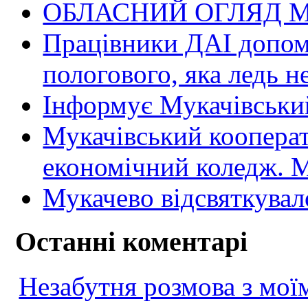
ОБЛАСНИЙ ОГЛЯД М
Працівники ДАІ допомо
пологового, яка ледь н
Інформує Мукачівський
Мукачівський коопера
економічний коледж
Мукачево відсвяткувал
Останні коментарі
Незабутня розмова з моїм