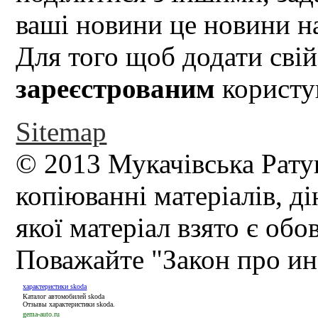
ваші новини це новини на
Для того щоб додати свій
зареєстрованим
користув
Sitemap
© 2013 Мукачівська Рату
копіюванні матеріалів, д
якої матеріал взято є обо
Поважайте "Закон про и
характеристики skoda
Каталог автомобилей skoda
Отзывы характеристики skoda.
gema-auto.ru