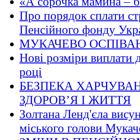
«А сорочка мамина – біл
Про порядок сплати ст
Пенсійного фонду Укр
МУКАЧЕВО ОСПІВАН
Нові розміри виплати 
році
БЕЗПЕКА ХАРЧУВАН
ЗДОРОВ’Я І ЖИТТЯ
Золтана Ленд'єла вису
міського голови Мукач