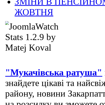
ЗМІНИ В ПЕНСІЙНО
ЖОВТНЯ
"Мукачівська ратуша"
знайдете цікаві та найсв
району, новини Закарпат
на розсилку ви зможете 