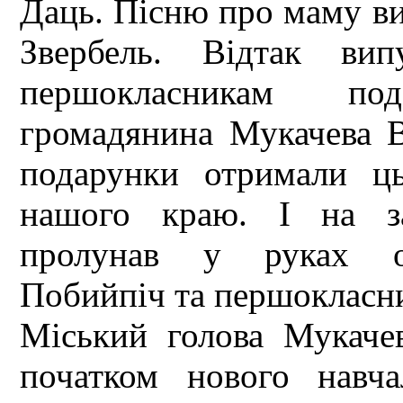
Даць. Пісню про маму в
Звербель. Відтак вип
першокласникам по
громадянина Мукачева В
подарунки отримали ц
нашого краю. І на з
пролунав у руках од
Побийпіч та першокласн
Міський голова Мукачев
початком нового навча