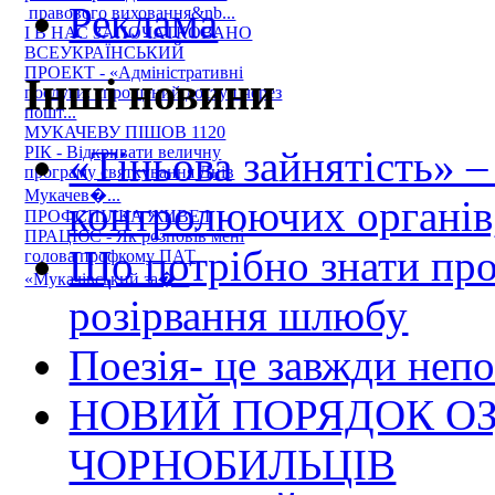
Реклама
правового виховання&nb...
І В НАС ЗАПОЧАТКОВАНО
ВСЕУКРАЇНСЬКИЙ
ПРОЕКТ - «Адміністративні
Інші новини
послуги: спрощений доступ через
пошт...
МУКАЧЕВУ ПІШОВ 1120
«Тіньова зайнятість» –
РІК - Відкривати величну
програму святкування Днів
Мукачев�...
контролюючих органів,
ПРОФСПІЛКА ЖИВЕ І
ПРАЦЮЄ - Як розповів мені
Що потрібно знати пр
голова профкому ПАТ
«Мукачівський за�...
розірвання шлюбу
Поезія- це завжди непо
НОВИЙ ПОРЯДОК О
ЧОРНОБИЛЬЦІВ