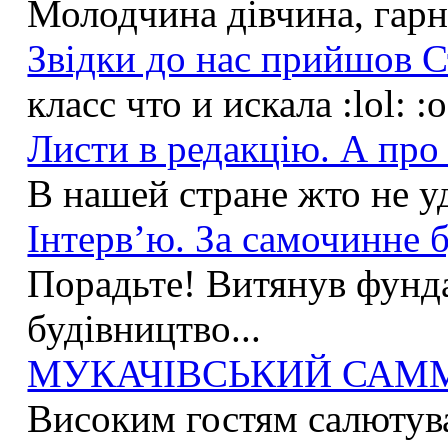
Молодчина дівчина, гарна
Звідки до нас прийшов С
класс что и искала :lol: :
Листи в редакцію. А про 
В нашей стране жто не у
Інтерв’ю. За самочинне б
Порадьте! Витянув фунда
будівництво...
МУКАЧІВСЬКИЙ САММІ
Високим гостям салютува