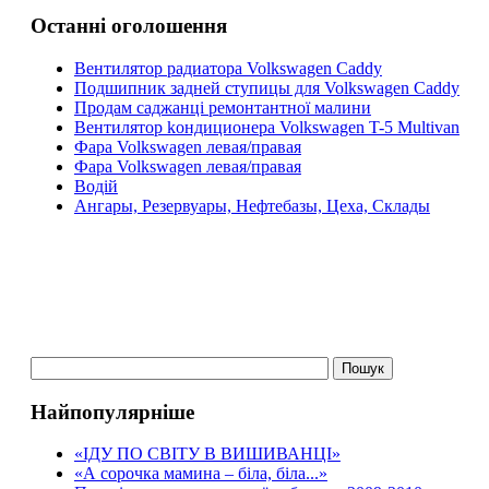
Останні оголошення
Вентилятор радиатора Volkswagen Caddy
Подшипник задней ступицы для Volkswagen Caddy
Продам саджанці ремонтантної малини
Bентилятор kондиционера Volkswagen T-5 Multivan
Фара Volkswagen левая/правая
Фара Volkswagen левая/правая
Водій
Ангары, Резервуары, Нефтебазы, Цеха, Склады
Найпопулярніше
«ІДУ ПО СВІТУ В ВИШИВАНЦІ»
«А сорочка мамина – біла, біла...»