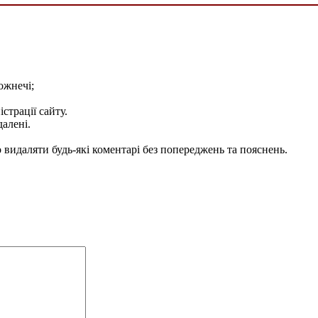
ожнечі;
істрації сайту.
далені.
видаляти будь-які коментарі без попереджень та пояснень.