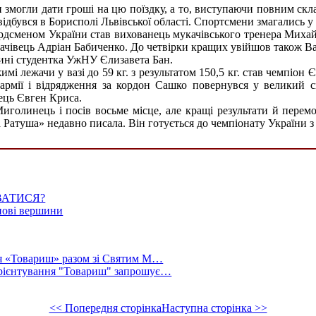
змогли дати гроші на цю поїздку, а то, виступаючи повним скла
дбувся в Борисполі Львівської області. Спортсмени змагались у 
рекордсменом України став вихованець мукачівського тренера Ми
качівець Адріан Бабиченко. До четвірки кращих увійшов також Ва
ині студентка УжНУ Єлизавета Бан.
 лежачи у вазі до 59 кг. з результатом 150,5 кг. став чемпіон 
армії і відрядження за кордон Сашко повернувся у великий с
дець Євген Криса.
голинець і посів восьме місце, але кращі результати й перем
 Ратуша» недавно писала. Він готується до чемпіонату України з 
ВАТИСЯ?
 нові вершини
ня «Товариш» разом зі Святим М…
рієнтування "Товариш" запрошує…
<< Попередня сторінка
Наступна сторінка >>