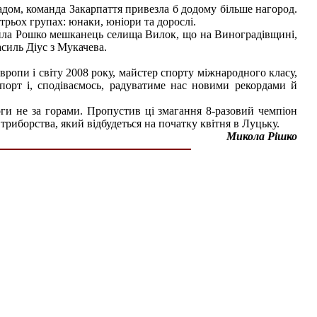
дом, команда Закарпаття привезла б додому більше нагород.
трьох групах: юнаки, юніори та дорослі.
хайла Рошко мешканець селища Вилок, що на Виноградівщині,
силь Діус з Мукачева.
Європи і світу 2008 року, майстер спорту міжнародного класу,
порт і, сподіваємось, радуватиме нас новими рекордами й
оги не за горами. Пропустив ці змагання 8-разовий чемпіон
триборства, який відбудеться на початку квітня в Луцьку.
Микола Рішко