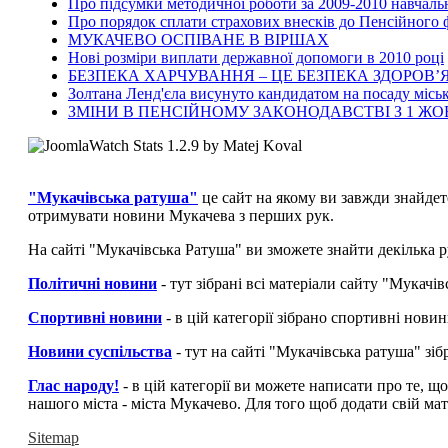
Про підсумки методичної роботи за 2009-2010 навчаль
Про порядок сплати страхових внесків до Пенсійного
МУКАЧЕВО ОСПІВАНЕ В ВІРШАХ
Нові розміри виплати державної допомоги в 2010 році
БЕЗПЕКА ХАРЧУВАННЯ – ЦЕ БЕЗПЕКА ЗДОРОВ’Я
Золтана Ленд'єла висунуто кандидатом на посаду місь
ЗМІНИ В ПЕНСІЙНОМУ ЗАКОНОДАВСТВІ З 1 Ж
"Мукачівська ратуша"
це сайт на якому ви завжди знайдет
отримувати новини Мукачева з перших рук.
На сайті "Мукачівська Ратуша" ви зможете знайти декілька р
Політичні новини
- тут зібрані всі матеріали сайту "Мукач
Спортивні новини
- в цій категорії зібрано спортивні нови
Новини суспільства
- тут на сайті "Мукачівська ратуша" зі
Глас народу!
- в цій категорії ви можете написати про те, щ
нашого міста - міста Мукачево. Для того щоб додати свій мат
Sitemap