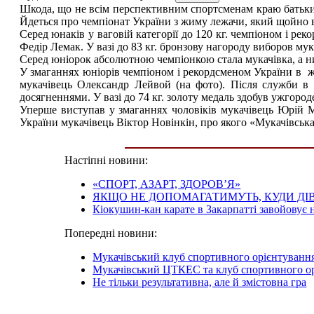
Шкода, що не всім перспективним спортсменам краю батьки 
Йдеться про чемпіонат України з жиму лежачи, який щойно ві
Серед юнаків у ваговій категорії до 120 кг. чемпіоном і 
Федір Лемак. У вазі до 83 кг. бронзову нагороду виборов му
Серед юніорок абсолютною чемпіонкою стала мукачівка, а н
У змаганнях юніорів чемпіоном і рекордсменом України в жимі
мукачівець Олександр Лейвой (на фото). Після служби в 
досягненнями. У вазі до 74 кг. золоту медаль здобув ужгоро
Уперше виступав у змаганнях чоловіків мукачівець Юрій Ми
України мукачівець Віктор Новінкін, про якого «Мукачівська
Настіпні новини:
«СПОРТ, АЗАРТ, ЗДОРОВ’Я»
ЯКЩО НЕ ДОПОМАГАТИМУТЬ, КУДИ ДІ
Кіокушин-кан карате в Закарпатті завойовує
Попередні новини:
Мукачівський клуб спортивного орієнтуван
Мукачівський ЦТКЕС та клуб спортивного о
Не тільки результативна, але й змістовна гра