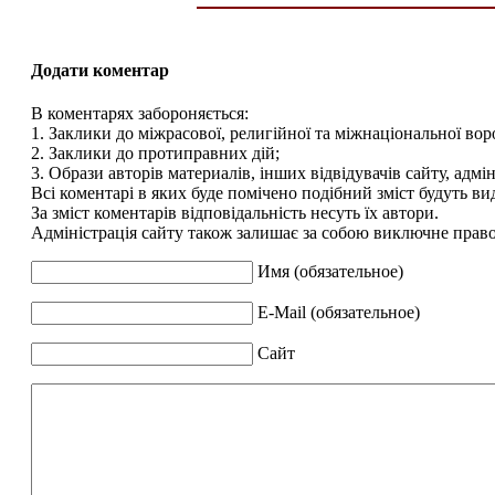
Додати коментар
В коментарях забороняється:
1. Заклики до міжрасової, религійної та міжнаціональної вор
2. Заклики до протиправних дій;
3. Образи авторів материалів, інших відвідувачів сайту, адмін
Всі коментарі в яких буде помічено подібний зміст будуть ви
За зміст коментарів відповідальність несуть їх автори.
Адміністрація сайту також залишає за собою виключне право 
Имя (обязательное)
E-Mail (обязательное)
Сайт