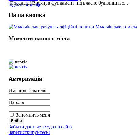
Порадьте! Витянув фундамент під власне будівництво...
відбулася зна�...
Наша кнопка
Моменти нашого міста
Авторизація
Имя пользователя
Пароль
Запомнить меня
Забыли данные входа на сайт?
Зарегистрируйтесь!