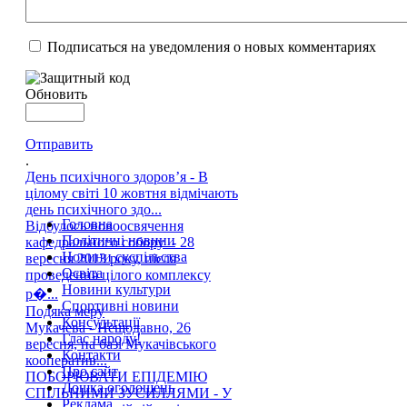
Подписаться на уведомления о новых комментариях
Обновить
Отправить
.
День психічного здоров’я - В
цілому світі 10 жовтня відмічають
день психічного здо...
Головна
Відбулось новоосвячення
Політичні новини
кафедрального собору - 28
Новини суспільства
вересня 2013 року, після
Освіта
проведення цілого комплексу
Новини культури
р�...
Спортивні новини
Подяка меру
Консультації
Мукачева - Нещодавно, 26
Глас народу!
вересня, на базі Мукачівського
Контакти
кооператив...
Про сайт
ПОБОРЮВАТИ ЕПІДЕМІЮ
Дошка оголошень
СПІЛЬНИМИ ЗУСИЛЛЯМИ - У
Реклама