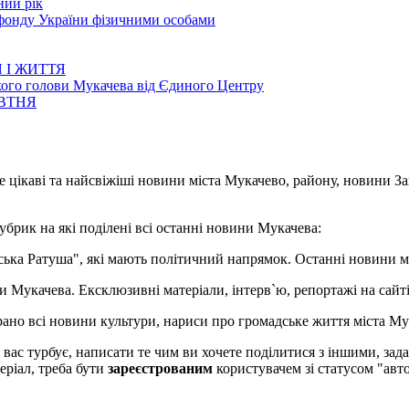
ний рік
 фонду України фізичними особами
 І ЖИТТЯ
кого голови Мукачева від Єдиного Центру
ОВТНЯ
е цікаві та найсвіжіші новини міста Мукачево, району, новини З
убрик на які поділені всі останні новини Мукачева:
івська Ратуша", які мають політичний напрямок. Останні новини м
ни Мукачева. Ексклюзивні матеріали, інтерв`ю, репортажі на сайті.
брано всі новини культури, нариси про громадське життя міста Му
о вас турбує, написати те чим ви хочете поділитися з іншими, з
еріал, треба бути
зареєстрованим
користувачем зі статусом "авто