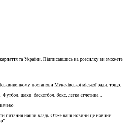
акарпаття та України. Підписавшись на розсилку ви зможете
іськвиконкому, постанови Мукачівської міської ради, тощо.
 Футбол, шахи, баскетбол, бокс, легка атлетика...
качево.
адати питання нашій владі. Отже ваші новини це новини
р".