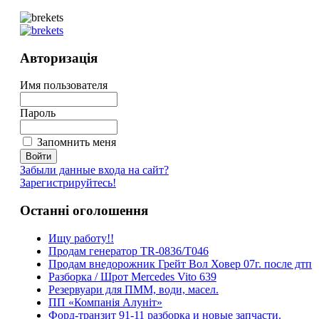
Авторизація
Имя пользователя
Пароль
Запомнить меня
Забыли данные входа на сайт?
Зарегистрируйтесь!
Останні оголошення
Ищу работу!!
Продам генератор TR-0836/T046
Продам внедорожник Грейт Вол Ховер 07г. после дтп
Разборка / Шрот Mercedes Vito 639
Резервуари для ПММ, води, масел.
ПП «Компанія Алуніт»
Форд-транзит 91-11 разборка и новые запчасти.