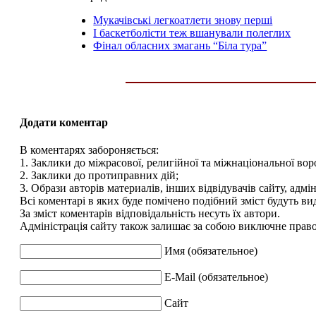
Мукачівські легкоатлети знову перші
І баскетболісти теж вшанували полеглих
Фінал обласних змагань “Біла тура”
Додати коментар
В коментарях забороняється:
1. Заклики до міжрасової, религійної та міжнаціональної вор
2. Заклики до протиправних дій;
3. Образи авторів материалів, інших відвідувачів сайту, адмін
Всі коментарі в яких буде помічено подібний зміст будуть ви
За зміст коментарів відповідальність несуть їх автори.
Адміністрація сайту також залишає за собою виключне право 
Имя (обязательное)
E-Mail (обязательное)
Сайт