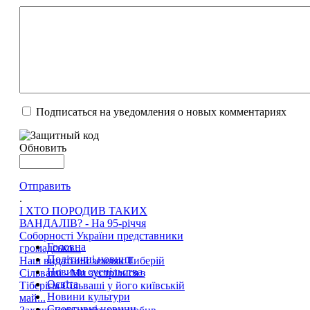
Подписаться на уведомления о новых комментариях
Обновить
Отправить
.
І ХТО ПОРОДИВ ТАКИХ
ВАНДАЛІВ? - На 95-річчя
Соборності України представники
Головна
громадсько...
Політичні новини
Наш видатний земляк Тиберій
Новини суспільства
Сільваші - Ми зустрілися з
Освіта
Тіберієм Сільваші у його київській
Новини культури
май...
Спортивні новини