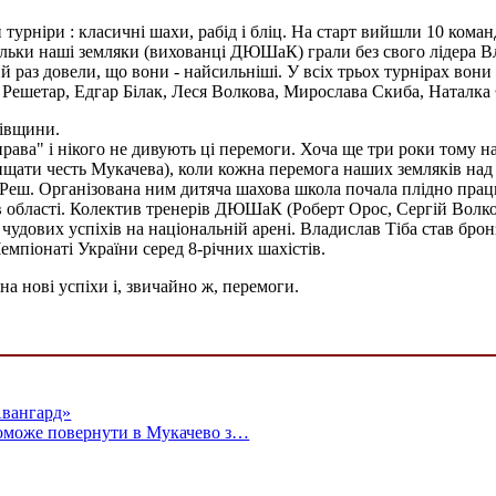
турніри : класичні шахи, рабід і бліц. На старт вийшли 10 коман
льки наші земляки (вихованці ДЮШаК) грали без свого лідера Вла
вий раз довели, що вони - найсильніші. У всіх трьох турнірах вон
ешетар, Едгар Білак, Леся Волкова, Мирослава Скиба, Наталка
дівщини.
справа" і нікого не дивують ці перемоги. Хоча ще три роки том
хищати честь Мукачева), коли кожна перемога наших земляків над
ф Реш. Організована ним дитяча шахова школа почала плідно прац
 області. Колектив тренерів ДЮШаК (Роберт Орос, Сергій Волков
чудових успіхів на національній арені. Владислав Тіба став брон
емпіонаті України серед 8-річних шахістів.
а нові успіхи і, звичайно ж, перемоги.
Авангард»
поможе повернути в Мукачево з…