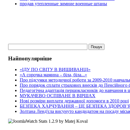
продав утепленные зимние военные штаны
Найпопулярніше
«ІДУ ПО СВІТУ В ВИШИВАНЦІ»
«А сорочка мамина – біла, біла...»
Про підсумки методичної роботи за 2009-2010 навчаль
Про порядок сплати страхових внесків до Пенсійного
Педагогічна адаптація першокласників до навчання в ш
МУКАЧЕВО ОСПІВАНЕ В ВІРШАХ
Нові розміри виплати державної допомоги в 2010 році
БЕЗПЕКА ХАРЧУВАННЯ – ЦЕ БЕЗПЕКА ЗДОРОВ’Я
Золтана Ленд'єла висунуто кандидатом на посаду місь