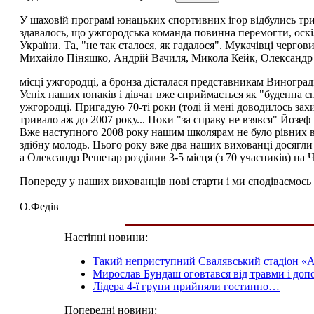
У шаховій програмі юнацьких спортивних ігор відбулись три 
здавалось, що ужгородська команда повинна перемогти, оскі
України. Та, "не так сталося, як гадалося". Мукачівці черго
Михайло Піняшко, Андрій Вачиля, Микола Кейк, Олександр Р
місці ужгородці, а бронза дісталася представникам Виногра
Успіх наших юнаків і дівчат вже сприймається як "буденна 
ужгородці. Пригадую 70-ті роки (тоді й мені доводилось за
тривало аж до 2007 року... Поки "за справу не взявся" Йозе
Вже наступного 2008 року нашим школярам не було рівних в
здібну молодь. Цього року вже два наших вихованці досягли 
а Олександр Решетар розділив 3-5 місця (з 70 учасників) на Ч
Попереду у наших вихованців нові старти і ми сподіваємось н
О.Федів
Настіпні новини:
Такий неприступний Свалявський стадіон «
Мирослав Бундаш оговтався від травми і до
Лідера 4-ї групи прийняли гостинно…
Попередні новини: