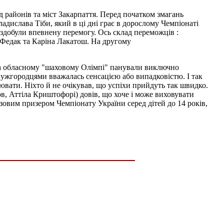
д районів та міст Закарпаття. Перед початком змагань
дислава Тіби, який в ці дні грає в дорослому Чемпіонаті
и здобули впевнену перемогу. Ось склад переможців :
 Федак та Каріна Лакатош. На другому
у на обласному "шаховому Олімпі" панували виключно
 ужгородцями вважалась сенсацією або випадковістю. І так
ювати. Ніхто й не очікував, що успіхи прийдуть так швидко.
, Аттіла Криштофорі) довів, що хоче і може виховувати
зовим призером Чемпіонату України серед дітей до 14 років,