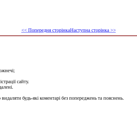
<< Попередня сторінка
Наступна сторінка >>
ожнечі;
істрації сайту.
далені.
видаляти будь-які коментарі без попереджень та пояснень.