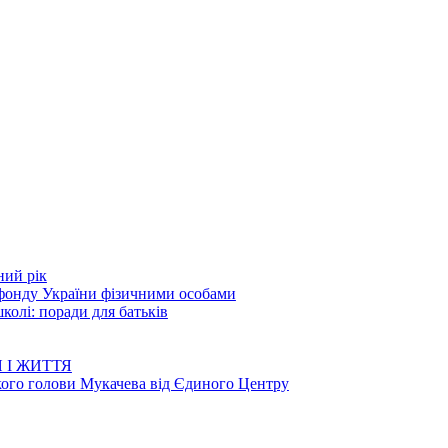
ний рік
 фонду України фізичними особами
колі: поради для батьків
 І ЖИТТЯ
кого голови Мукачева від Єдиного Центру