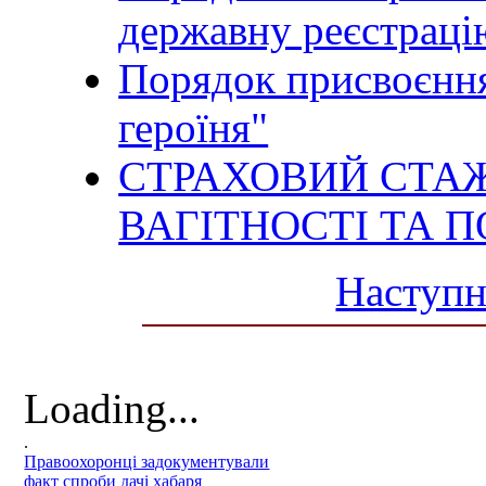
державну реєстраці
Порядок присвоєння
героїня"
СТРАХОВИЙ СТАЖ
ВАГІТНОСТІ ТА 
Наступн
Loading...
.
Правоохоронці задокументували
факт спроби дачі хабаря