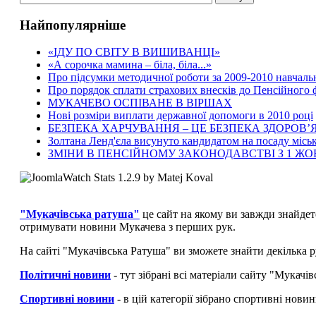
Найпопулярніше
«ІДУ ПО СВІТУ В ВИШИВАНЦІ»
«А сорочка мамина – біла, біла...»
Про підсумки методичної роботи за 2009-2010 навчаль
Про порядок сплати страхових внесків до Пенсійного
МУКАЧЕВО ОСПІВАНЕ В ВІРШАХ
Нові розміри виплати державної допомоги в 2010 році
БЕЗПЕКА ХАРЧУВАННЯ – ЦЕ БЕЗПЕКА ЗДОРОВ’Я
Золтана Ленд'єла висунуто кандидатом на посаду місь
ЗМІНИ В ПЕНСІЙНОМУ ЗАКОНОДАВСТВІ З 1 Ж
"Мукачівська ратуша"
це сайт на якому ви завжди знайдет
отримувати новини Мукачева з перших рук.
На сайті "Мукачівська Ратуша" ви зможете знайти декілька р
Політичні новини
- тут зібрані всі матеріали сайту "Мукач
Спортивні новини
- в цій категорії зібрано спортивні нови