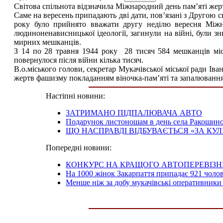
Світова спільнота відзначила Міжнародний день пам’яті жер
Саме на вересень припадають дві дати, пов’язані з Другою св
року було прийнято вважати другу неділю вересня Міжн
людиноненависницької ідеології, загинули на війні, були з
мирних мешканців.
З 14 по 28 травня 1944 року 28 тисяч 584 мешканців міс
повернулося після війни кілька тисяч.
В.о.міського голови, секретар Мукачівської міської ради І
жертв фашизму покладанням віночка-пам’яті та запалюванн
Настіпні новини:
ЗАТРИМАНО ПІДПАЛЮВАЧА АВТО
Подарунок листоношам в день села Ракошин
ЩО НАСПРАВДІ ВІДБУВАЄТЬСЯ «ЗА КУ
Попередні новини:
КОНКУРС НА КРАЩОГО АВТОПЕРЕВІЗН
На 1000 жінок Закарпаття припадає 921 чолов
Менше ніж за добу мукачівські оперативники