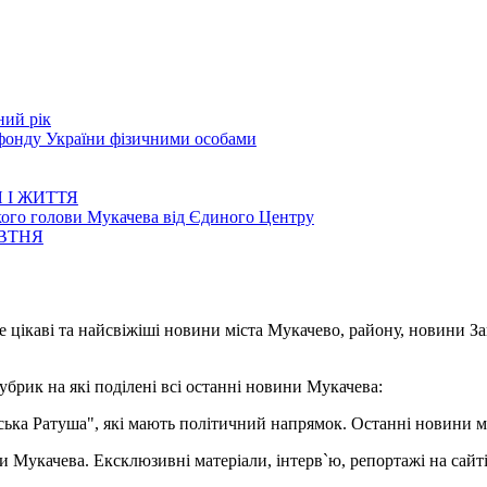
ний рік
 фонду України фізичними особами
 І ЖИТТЯ
кого голови Мукачева від Єдиного Центру
ОВТНЯ
е цікаві та найсвіжіші новини міста Мукачево, району, новини З
убрик на які поділені всі останні новини Мукачева:
івська Ратуша", які мають політичний напрямок. Останні новини м
ни Мукачева. Ексклюзивні матеріали, інтерв`ю, репортажі на сайті.