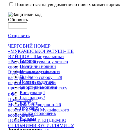
Подписаться на уведомления о новых комментариях
Обновить
Отправить
.
ЧЕРГОВИЙ НОМЕР
«МУКАЧІВСЬКОЇ РАТУШІ» НЕ
ВИЙШОВ - Шанувальники
Головна
«Ратуші» запитували у четвер
Політичні новини
свою газету...
Новини суспільства
Відбулось новоосвячення
Освіта
кафедрального собору - 28
Новини культури
вересня 2013 року, після
Спортивні новини
проведення цілого комплексу
Консультації
р�...
Глас народу!
Подяка меру
Контакти
Мукачева - Нещодавно, 26
Про сайт
вересня, на базі Мукачівського
Дошка оголошень
кооператив...
Реклама
ПОБОРЮВАТИ ЕПІДЕМІЮ
СПІЛЬНИМИ ЗУСИЛЛЯМИ - У
Інші новини