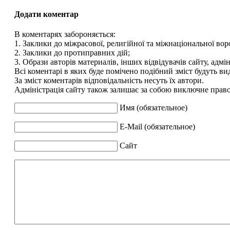
Додати коментар
В коментарях забороняється:
1. Заклики до міжрасової, религійної та міжнаціональної вор
2. Заклики до протиправних дій;
3. Образи авторів материалів, інших відвідувачів сайту, адмін
Всі коментарі в яких буде помічено подібний зміст будуть ви
За зміст коментарів відповідальність несуть їх автори.
Адміністрація сайту також залишає за собою виключне право 
Имя (обязательное)
E-Mail (обязательное)
Сайт