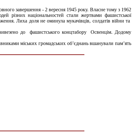
повного завершення - 2 вересня 1945 року. Власне тому з 1962
дей різних національностей стали жертвами фашистської
аження. Лиха доля не оминула мукачівців, солдатів війни та
ло вивезено до фашистського концтабору Освенцім. Додому
ерівниками міських громадських об’єднань вшанували пам’ять