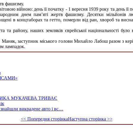
тв фашизму.
ітовою війною: день її початку - 1 вересня 1939 року та день її 
ародним днем пам’яті жертв фашизму. Десятки мільйонів лю
нищені в концтаборах та гетто, померли від ран, хвороб та висн
та та району, наших земляків єврейської національності бу
ван Маняк, заступник міського голови Михайло Лабош разом з к
ям лампадок.
о
ЛІСАМИ»
ИКА МУКАЧЕВА ТРИВАЄ
ік
 знайшли викрадене авто і вс…
<< Попередня сторінка
Наступна сторінка >>