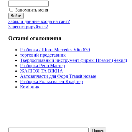
Запомнить меня
Забыли данные входа на сайт?
Зарегистрируйтесь!
Останні оголошення
Paзбoркa / Шрoт Mеrсеdеs Vіto 639
торговий представник
Твердосплавный инструмент фирмы Прамет (Чехия)
Разборка Рено Мастер
ЖАЛЮЗІ ТА ВІКНА
Автозапчасти для Форд Тransit новые
Pазборка Fольксваген Kрафтер
Комірник