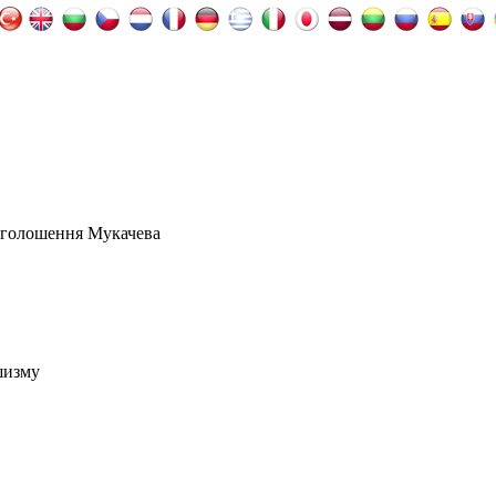
оголошення Мукачева
шизму