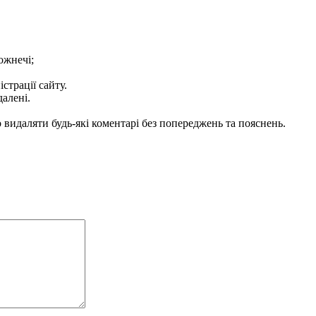
ожнечі;
істрації сайту.
далені.
видаляти будь-які коментарі без попереджень та пояснень.