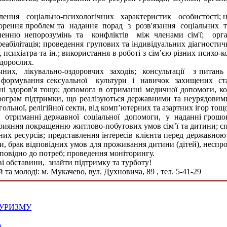
виявлення соціально-психологічних характеристик особистості
ворення проблем та надання порад з розв'язання соціальних
енню непорозумінь та конфліктів між членами сім'ї; орган
абілітація; проведення групових та індивідуальних діагностичн
а, психіатра та ін.; використання в роботі з сім’єю різних псих
 дорослих.
тичних, лікувально-оздоровчих заходів; консультації з питан
; формування сексуальної культури і навичок захищених ста
і здоров'я тощо; допомога в отриманні медичної допомоги, ко
рограм підтримки, що реалізуються державними та неурядовими
ольної, релігійної секти, від комп’ютерних та азартних ігор тощо
ня в отриманні державної соціальної допомоги, у наданні 
рияння покращенню житлово-побутових умов сім’ї та дитини; с
них ресурсів; представлення інтересів клієнта перед державною
и, брак відповідних умов для проживання дитини (дітей), неспр
ідповідно до потреб; проведення моніторингу.
і обставини, знайти підтримку та турботу!
 та молоді: м. Мукачево, вул. Духновича, 89 , тел. 5-41-29
ТУРИЗМУ
о