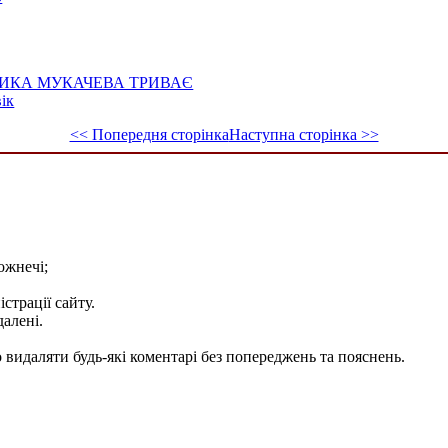
ИКА МУКАЧЕВА ТРИВАЄ
ік
<< Попередня сторінка
Наступна сторінка >>
ожнечі;
істрації сайту.
далені.
видаляти будь-які коментарі без попереджень та пояснень.