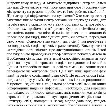
Півроку тому назад у м. Мукачеве відкрився центр соціальни
центри. Дуже часто в уяві громадян при слові «соціальний
міх цементу на ремонтні роботи», то і потреби як такої в ній
Що насправді відбувається «за кулісами»? Хто має право зв
Мукачівський міський центр соціальних служб для сім’ї, діте
перебувають у складних життєвих обставинах та потребують
обставинах, прийомні сім'ї, дитячі будинки сімейного ти
залежність одного чи обох батьків, неналежне виконання бат
належного догляду), інвалідність дітей чи батьків, перебуван
самотужки. Основою визначення типу сім’ї, яка перебуває у
господарської, соціалізуючої, терапевтичної). Виконуючи пе
життєдіяльності, свідчить про дисфункціональність сім’ї, тоб
послугу, з нею проводиться профілактична робота з метою
Проблемна сім’я, яка не в змозі самостійно визначити нео
працевлаштуванні, отриманні соціальних допомог і пенсій, 
Одним із способів виявлення осіб та сімей, які опинилися
перевіркою чи контролем сім’ї. Це візит, який здійснює фа
який перевіряє соціальний стан сім’ї. Це радше опора і під
подолати кризу у сім’ї, зберегти затишок і тепло родинного
У процесі здійснення соціальної роботи з сім’ями, які опин
інформаційні: надання інформації, необхідної для вирішення
відповідно до чинного законодавства); надання контактів
отримання соціальних послуг; проведення лекцій, показ в
інституту сім'ї, поширення засад відповідального, усвід
батьківських обов’язків, жорстокого поводження з дітьми, 