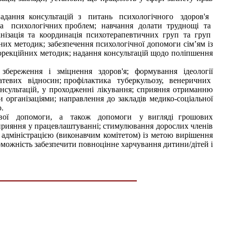
; надання консультацій з питань психологічного здоров'я
 та психологічних проблем; навчання долати труднощі та
ізація та координація психотерапевтичних груп та груп
их методик; забезпечення психологічної допомоги сім’ям із
о-корекційних методик; надання консультацій щодо поліпшення
ь збереження і зміцнення здоров'я; формування ідеології
тевих відносин; профілактика туберкульозу, венеричних
нсультацій, у проходженні лікування; сприяння отриманню
 організаціями; направлення до закладів медико-соціальної
.
грошової допомоги, а також допомоги у вигляді грошових
прияння у працевлаштуванні; стимулювання дорослих членів
 адміністрацією (виконавчим комітетом) із метою вирішення
оможність забезпечити повноцінне харчування дитини/дітей і