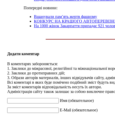
Попередні новини:
Вшанували пам’ять жертв фашизму
КОНКУРС НА КРАЩОГО АВТОПЕРЕВІЗН
На 1000 жінок Закарпаття припадає 921 чолов
Додати коментар
В коментарях забороняється:
1. Заклики до міжрасової, религійної та міжнаціональної вор
2. Заклики до протиправних дій;
3. Образи авторів материалів, інших відвідувачів сайту, адмін
Всі коментарі в яких буде помічено подібний зміст будуть ви
За зміст коментарів відповідальність несуть їх автори.
Адміністрація сайту також залишає за собою виключне право 
Имя (обязательное)
E-Mail (обязательное)