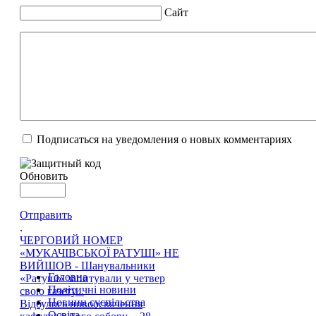
Сайт
Подписаться на уведомления о новых комментариях
Обновить
Отправить
.
ЧЕРГОВИЙ НОМЕР
«МУКАЧІВСЬКОЇ РАТУШІ» НЕ
ВИЙШОВ - Шанувальники
Головна
«Ратуші» запитували у четвер
Політичні новини
свою газету...
Новини суспільства
Відбулось новоосвячення
Освіта