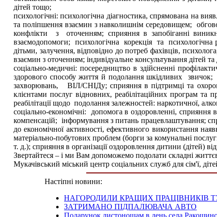
дітей тощо;
психологічні: психологічна діагностика, спрямована на 
та поліпшення взаємин з навколишнім середовищем; обго
конфлікти з оточенням; сприяння в запобіганні виникн
взаємодопомоги; психологічна корекція та психологічна ре
дітьми, залучення, відповідно до потреб фахівців, психолог
взаємин з оточенням; індивідуальне консультування дітей та
соціально-медичні: посередництво в здійсненні профілак
здорового способу життя й подолання шкідливих звичок
захворювань, ВІЛ/СНІДу; сприяння в підтримці та охорон
клієнтами послуг відновних, реабілітаційних програм та п
реабілітації щодо подолання залежностей: наркотичної, алког
соціально-економічні: допомога в оздоровленні, сприян
компенсацій; інформування з питань працевлаштування; сп
до економічної активності, ефективного використання наяв
матеріально-побутових проблем (борги за комунальні послуг
т. д.); сприяння в організації оздоровлення дитини (дітей) в
Звертайтеся – і ми Вам допоможемо подолати складні життєв
Мукачівський міський центр соціальних служб для сім'ї, дітей
Настіпні новини:
НАГОРОДИЛИ КРАЩИХ ПРАЦІВНИКІВ 
ЗАТРИМАНО ПІДПАЛЮВАЧА АВТО
Подарунок листоношам в день села Ракошин