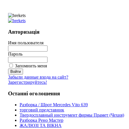
Авторизація
Имя пользователя
Пароль
Запомнить меня
Забыли данные входа на сайт?
Зарегистрируйтесь!
Останні оголошення
Paзбoркa / Шрoт Mеrсеdеs Vіto 639
торговий представник
Твердосплавный инструмент фирмы Прамет (Чехия)
Разборка Рено Мастер
ЖАЛЮЗІ ТА ВІКНА