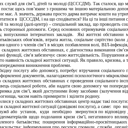
х служб для сім’ї, дітей та молоді (ЦСССДМ). Так сталося, що 
» постає щось пов’язане з грошима чи іншою матеріальною допом
 не має. А значить, держава просто дарма витрачає кошти на утрим
ертатися в ЦСССДМ, і на що сподіватися? На ці та інші питання 
й та молоді (далі-центр) – спеціальний заклад, що проводить соці
 сторонньої допомоги. Серед основних отримувачів соціальних п
пу, випускники інтернатних закладів. Які життєві обставини
ьківських обов'язків, втрата житла, соціальне сирітство (коли
ня одного з членів сім’ї в місцях позбавлення волі, ВІЛ-інфекція,
 складних життєвих обставинах, є діагностика виконання сім’єю
вні функції, сім’я забезпечує свою життєдіяльність. Порушення а
то наявність складної життєвої ситуації. Як правило, кризова, а 
 попередження виникнення проблеми.
бхідну послугу або допомогу, потребує втручання соціального п
оформленні документів, налагодженні психологічного мікроклімат
 в складних життєвих обставинах є проведення соціального інс
хівець соціальної роботи, аби надати свою допомогу чи попереди
тримка для сім’ї, який доступними йому засобами (залучення ві
 вогнища, часом навіть примирити і зцілити родину.
илися у складних життєвих обставинах центр надає такі послуги
 складної життєвої ситуації (довідкові послуги), а саме: про ви
 служб або установ, куди необхідно звернутися по відповідну
ідеоматеріалів щодо подолання кризи сім’ї, негативного вплив
омленого батьківства; поширення інформаційно-просвітницьких
насильства; інформування про ресурси громади, служби, органі