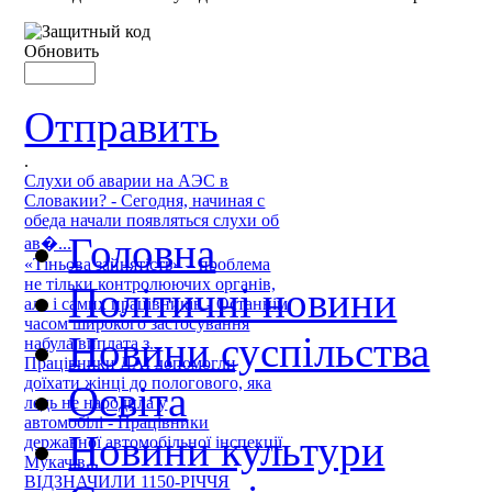
Обновить
Отправить
.
Слухи об аварии на АЭС в
Словакии? - Сегодня, начиная с
обеда начали появляться слухи об
Головна
ав�...
«Тіньова зайнятість» – проблема
не тільки контролюючих органів,
Політичні новини
але і самих працівників - Останнім
часом широкого застосування
Новини суспільства
набула виплата з...
Працівники ДАІ допомогли
доїхати жінці до пологового, яка
Освіта
ледь не народила у
автомобілі - Працівники
Новини культури
державної автомобільної інспекції
Мукачів...
ВІДЗНАЧИЛИ 1150-РІЧЧЯ