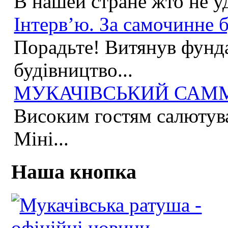
В нашей стране жто не у
Інтерв’ю. За самочинне б
Порадьте! Витянув фунда
будівництво...
МУКАЧІВСЬКИЙ САММІ
Високим гостям салютува
Міні...
Наша кнопка