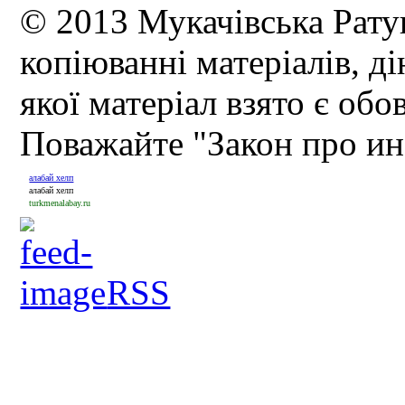
© 2013 Мукачівська Рату
копіюванні матеріалів, д
якої матеріал взято є обо
Поважайте "Закон про и
алабай хелп
алабай хелп
turkmenalabay.ru
RSS