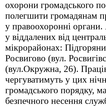
охорони громадського по
полегшити громадянам пр
у правоохоронні органи
у віддалених від централ
мікрорайонах: Підгоряни 
Росвигово (вул. Росвигівс
(вул.Окружна, 26). Праців
чергуватимуть у цих ніч
громадського порядку, ма
безпечного несення служб