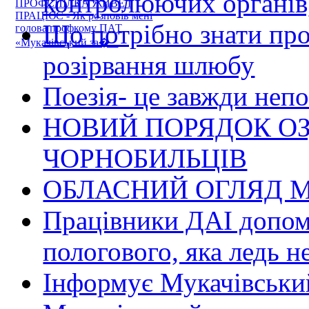
контролюючих органів,
ПРОФСПІЛКА ЖИВЕ І
ПРАЦЮЄ - Як розповів мені
Що потрібно знати пр
голова профкому ПАТ
«Мукачівський за�...
розірвання шлюбу
Поезія- це завжди непо
НОВИЙ ПОРЯДОК О
ЧОРНОБИЛЬЦІВ
ОБЛАСНИЙ ОГЛЯД М
Працівники ДАІ допомо
пологового, яка ледь н
Інформує Мукачівський