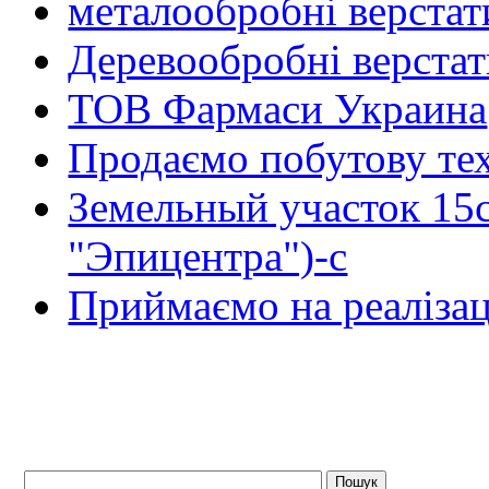
металообробні верстат
Деревообробні верста
ТОВ Фармаси Украина
Продаємо побутову тех
Земельный участок 15
"Эпицентра")-с
Приймаємо на реалізац