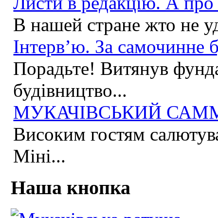
Листи в редакцію. А про 
В нашей стране жто не у
Інтерв’ю. За самочинне б
Порадьте! Витянув фунда
будівництво...
МУКАЧІВСЬКИЙ САММІ
Високим гостям салютува
Міні...
Наша кнопка