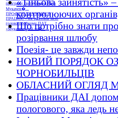
«Тіньова зайнятість» –
програму святкування Днів
Мукачев�...
контролюючих органів,
ПРОФСПІЛКА ЖИВЕ І
ПРАЦЮЄ - Як розповів мені
Що потрібно знати пр
голова профкому ПАТ
«Мукачівський за�...
розірвання шлюбу
Поезія- це завжди непо
НОВИЙ ПОРЯДОК О
ЧОРНОБИЛЬЦІВ
ОБЛАСНИЙ ОГЛЯД М
Працівники ДАІ допомо
пологового, яка ледь н