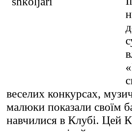
І
н
д
с
в
«
с
веселих конкурсах, музич
малюки показали своїм ба
навчилися в Клубі. Цей К