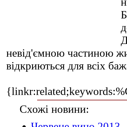
н
Б
д
Д
невід'ємною частиною жи
відкриються для всіх баж
{linkr:related;ke
Схожі новини:
Червене вино 2013