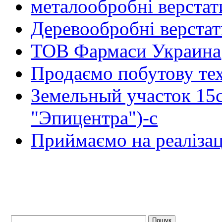
металообробні верстат
Деревообробні верста
ТОВ Фармаси Украина
Продаємо побутову тех
Земельный участок 15
"Эпицентра")-с
Приймаємо на реалізац