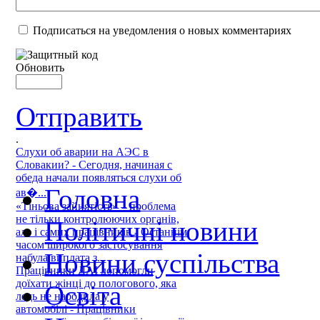
Подписаться на уведомления о новых комментариях
Обновить
Отправить
.
Слухи об аварии на АЭС в
Словакии? - Сегодня, начиная с
обеда начали появляться слухи об
Головна
ав�...
«Тіньова зайнятість» – проблема
не тільки контролюючих органів,
Політичні новини
але і самих працівників - Останнім
часом широкого застосування
Новини суспільства
набула виплата з...
Працівники ДАІ допомогли
доїхати жінці до пологового, яка
Освіта
ледь не народила у
автомобілі - Працівники