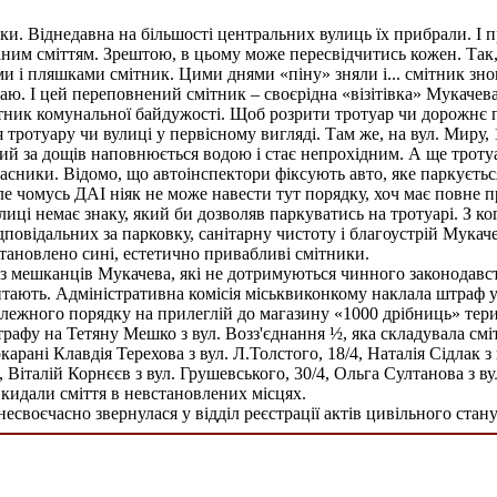
ики. Віднедавна на більшості центральних вулиць їх прибрали. І
аним сміттям. Зрештою, в цьому може пересвідчитись кожен. Так
 і пляшками смітник. Цими днями «піну» зняли і... смітник знов
раю. І цей переповнений смітник – своєрідна «візітівка» Мукачев
ятник комунальної байдужості. Щоб розрити тротуар чи дорожнє п
 тротуару чи вулиці у первісному вигляді. Там же, на вул. Миру, 
ий за дощів наповнюється водою і стає непрохідним.
А ще троту
асники. Відомо, що автоінспектори фіксують авто, яке паркуєтьс
е чомусь ДАІ ніяк не може навести тут порядку, хоч має повне 
лиці немає знаку, який би дозволяв паркуватись на тротуарі. З к
дповідальних за парковку, санітарну чистоту і благоустрій Мукач
тановлено сині, естетично привабливі смітники.
з мешканців Мукачева, які не дотримуються чинного законодавст
тають. Адміністративна комісія міськвиконкому наклала штраф у
лежного порядку на прилеглій до магазину «1000 дрібниць» терит
рафу на Тетяну Мешко з вул. Возз'єднання ½, яка складувала сміт
карані Клавдія Терехова з вул. Л.Толстого, 18/4, Наталія Сідлак з
, Віталій Корнєєв з вул. Грушевського, 30/4, Ольга Султанова з ву
кидали сміття в невстановлених місцях.
 несвоєчасно звернулася у відділ реєстрації актів цивільного ста