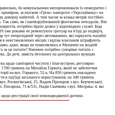
 правильно, бо комунальники випорожнювали їх неакуратно і
, приміром, за кіоском «Гріль» навпроти «Укрсоцбанку» на
у доверху набитий. А тим часом за кілька метрів постійно
а. Так само, як і напівзруйнований фонтанчик неподалік. Він
окриття, потрібно брати дозвіл у відповідних служб. Біда
19 уже роками не ремонтують тротуар на в'їзді до подвір'я,
ар тут непрохідний через автомашини, які паркують нахабні
я в невстановлених місцях і відтак власників штрафують.
право, адже, якщо не помиляємось в Мукачеві на жодній
ого за це питати? Напевне потрібно суворіше питати з
ева. До речі. замість бетонних на центральних вулицях
ва щодо санітарної чистоти і благоустрою, регулярно
 1700 гривень на Михайла Горвата, який не забезпечив
орії на вул. Горького, 52-а. На 850 гривень накладено
тя в під'їзді загального користування, на 340 гривень
 вул. Росвигівської, 25, Вадим Прохоров з вул. Керченської,
л. Писарєва, 71-в/531, Надія Скачкова з вул. Митрака, 4, які
ну щодо реєстрації своєї новонародженої дитини.