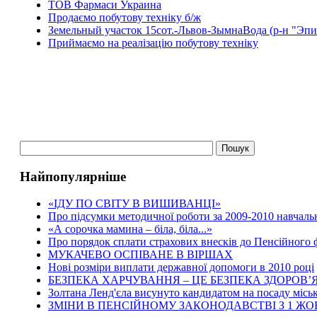
ТОВ Фармаси Украина
Продаємо побутову техніку б/ж
Земельный участок 15сот.-Львов-ЗымнаВода (р-н "Эпи
Приймаємо на реалізацію побутову техніку
Найпопулярніше
«ІДУ ПО СВІТУ В ВИШИВАНЦІ»
Про підсумки методичної роботи за 2009-2010 навчаль
«А сорочка мамина – біла, біла...»
Про порядок сплати страхових внесків до Пенсійного
МУКАЧЕВО ОСПІВАНЕ В ВІРШАХ
Нові розміри виплати державної допомоги в 2010 році
БЕЗПЕКА ХАРЧУВАННЯ – ЦЕ БЕЗПЕКА ЗДОРОВ’Я
Золтана Ленд'єла висунуто кандидатом на посаду місь
ЗМІНИ В ПЕНСІЙНОМУ ЗАКОНОДАВСТВІ З 1 Ж