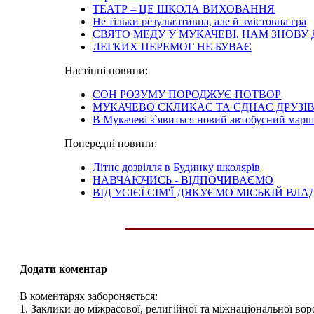
ТЕАТР – ЦЕ ШКОЛА ВИХОВАННЯ
Не тільки результативна, але й змістовна гра
СВЯТО МЕДУ У МУКАЧЕВІ. НАМ ЗНОВ
ЛЕГКИХ ПЕРЕМОГ НЕ БУВАЄ
Настіпні новини:
СОН РОЗУМУ ПОРОДЖУЄ ПОТВОР
МУКАЧЕВО СКЛИКАЄ ТА ЄДНАЄ ДРУЗІ
В Мукачеві з`явиться новий автобусний мар
Попередні новини:
Літнє дозвілля в Будинку школярів
НАВЧАЮЧИСЬ - ВІДПОЧИВАЄМО
ВІД УСІЄЇ СІМ'Ї ДЯКУЄМО МІСЬКІЙ ВЛА
Додати коментар
В коментарях забороняється:
1. Заклики до міжрасової, религійної та міжнаціональної вор