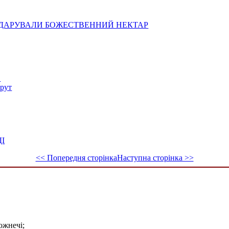
У ДАРУВАЛИ БОЖЕСТВЕННИЙ НЕКТАР
В
шрут
ДІ
<< Попередня сторінка
Наступна сторінка >>
ожнечі;