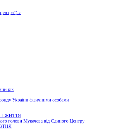
центра")-с
ний рік
 фонду України фізичними особами
 І ЖИТТЯ
кого голови Мукачева від Єдиного Центру
ОВТНЯ