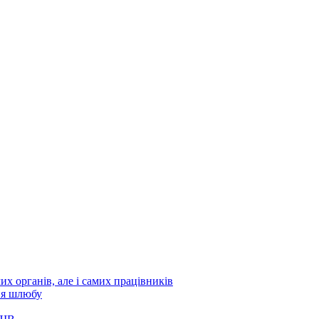
х органів, але і самих працівників
ня шлюбу