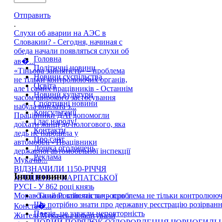
Отправить
.
Слухи об аварии на АЭС в
Словакии? - Сегодня, начиная с
обеда начали появляться слухи об
Головна
ав�...
Політичні новини
«Тіньова зайнятість» – проблема
Новини суспільства
не тільки контролюючих органів,
Освіта
але і самих працівників - Останнім
Новини культури
часом широкого застосування
Спортивні новини
набула виплата з...
Консультації
Працівники ДАІ допомогли
Глас народу!
доїхати жінці до пологового, яка
Контакти
ледь не народила у
Про сайт
автомобілі - Працівники
Дошка оголошень
державної автомобільної інспекції
Реклама
Мукачів...
ВІДЗНАЧИЛИ 1150-РІЧЧЯ
Інші новини
ХРЕЩЕННЯ КАРПАТСЬКОЇ
РУСІ - У 862 році князь
«Тіньова зайнятість» – проблема не тільки контролюючи
Моравський Ростислав запросив з
Що потрібно знати про державну реєстрацію розірван
Конста�...
Поезія- це завжди неповторність
Жителі Мукачева влаштували