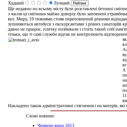
Худший
Лучший
Ще недавно по всьому місту були розставлені бетонні смітн
з часом ці смітники майже доверху були заповнені утрамбов
вул. Миру, 19 тижнями стояв переповнений різними відходами
зупиняються автобуси з екскурсантами з різних санаторіїв к
давно не працює, плитку позбивали і стоїть такий собі пам'
тільки, що ті самі служби відтак не контролюють відтворення
як
вл
Ал
ву
ві
вс
А 
пи
на
шт
по
11
ви
Накладено також адміністративні стягнення і на матерів, які
Схожі новини:
Червене вино 2013