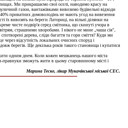
алищах. Ми прикрашаємо свої оселі, наводимо красу на
вуличний газон, вантажівками вивозимо будівельні відходи
в. 40% приватних домоволодінь не мають угод на вивезення
і їх вивозять на береги Латориці, на вільні ділянки на
реме чисте подвір'я серед смітника, що скинуті учора в
вітрям, страшними хворобами. І нікого не мине „чаша сія",
спотворені дерева, сліди багаття та гори сміття? Куди ми
е через відсутність локальних очисних споруд і
здовж берегів. Ще декілька років такого становища і купатися
е жити одним днем. Коли кожен мешканець нашого міста
уки-правнуки зможуть жити в цьому старовинному місті і
Марина Теске, лікар Мукачівської міської СЕС.