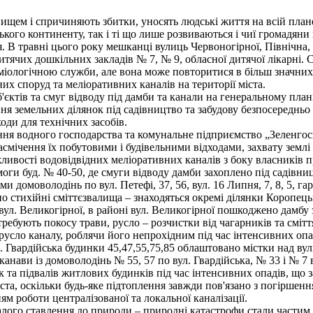
щем і спричиняють збитки, уносять людські життя на всій планеті
ького континенту, так і ті що лише розвиваються і чиї громадян
ття. В травні цього року мешканці вулиць Червоногірної, Північна
итячих дошкільних закладів № 7, № 9, обласної дитячої лікарні. 
іологічною служби, але вона може повторитися в більш значних
их споруд та меліоративних каналів на території міста.
єктів та смуг відводу під дамби та канали на генеральному план
я земельних ділянок під садівництво та забудову безпосередньо
оди для технічних засобів.
ння водного господарства та комунальне підприємство „Зеленгос
асмічення їх побутовими і будівельними відходами, захвату землі
ожливості водовідвідних меліоративних каналів з боку власникі
емоги буд. № 40-50, де смуги відводу дамби захоплено під садівн
 домоволодінь по вул. Петефі, 37, 56, вул. 16 Липня, 7, 8, 5, г
но стихійні сміттєзвалища – знаходяться окремі ділянки Коропец
до вул. Великогірної, в районі вул. Великогірної пошкоджено дамбу
бують покосу трави, русло – розчистки від чагарників та сміття.
русло каналу, роблячи його непрохідним під час інтенсивних опад
 вул. Гвардійська будинки 45,47,55,75,85 облаштовано містки над 
нави із домоволодінь № 55, 57 по вул. Гвардійська, № 33 і № 7 в
та підвалів житлових будинків під час інтенсивних опадів, що 
міста, оскільки будь-яке підтоплення завжди пов'язано з погірше
м роботи централізованої та локальної каналізації.
лого ставлення до природи – природні катастрофи стали частим 