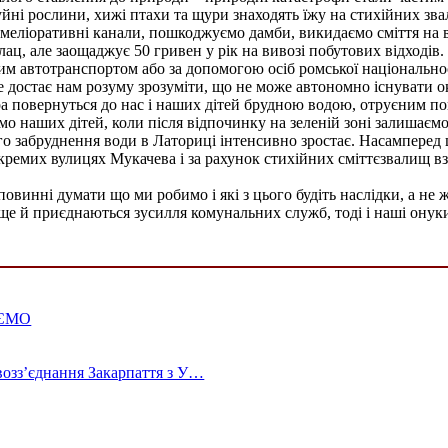
уйні рослини, хижі птахи та щури знаходять їжу на стихійних зв
 меліоративні канали, пошкоджуємо дамби, викидаємо сміття на 
лац, але заощаджує 50 гривен у рік на вивозі побутових відході
им автотранспортом або за допомогою осіб ромської національност
е достає нам розуму зрозуміти, що не може автономно існувати ок
тра повернуться до нас і наших дітей брудною водою, отруєним по
о наших дітей, коли після відпочинку на зеленій зоні залишаємо 
о забруднення води в Латориці інтенсивно зростає. Насамперед ц
окремих вулицях Мукачева і за рахунок стихійних сміттєзвалищ в
повинні думати що ми робимо і які з цього будіть наслідки, а н
ого ще й приєднаються зусилля комунальних служб, тоді і наші он
УЄМО
возз’єднання Закарпаття з У…