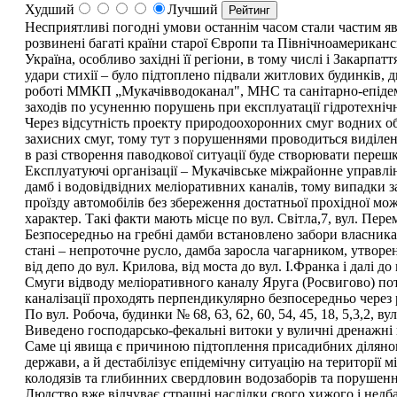
Худший
Лучший
Несприятливі погодні умови останнім часом стали частим яви
розвинені багаті країни старої Європи та Північноамериканс
Україна, особливо західні її регіони, в тому числі і Закарпа
удари стихії – було підтоплено підвали житлових будинків, д
роботі ММКП „Мукачівводоканал", МНС та санітарно-епідем
заходів по усуненню порушень при експлуатації гідротехнічн
Через відсутність проекту природоохоронних смуг водних об'
захисних смуг, тому тут з порушеннями проводиться виділенн
в разі створення паводкової ситуації буде створювати перешк
Експлуатуючі організації – Мукачівське міжрайонне управлі
дамб і водовідвідних меліоративних каналів, тому випадки з
проїзду автомобілів без збереження достатньої прохідної м
характер. Такі факти мають місце по вул. Світла,7, вул. Пер
Безпосередньо на гребні дамби встановлено забори власниками
стані – непроточне русло, дамба заросла чагарником, утворе
від депо до вул. Крилова, від моста до вул. І.Франка і далі 
Смуги відводу меліоративного каналу Яруга (Росвигово) потре
каналізації проходять перпендикулярно безпосередньо через 
По вул. Робоча, будинки № 68, 63, 62, 60, 54, 45, 18, 5,3,2,
Виведено господарсько-фекальні витоки у вуличні дренажні ка
Саме ці явища є причиною підтоплення присадибних ділянок 
держави, а й дестабілізує епідемічну ситуацію на території 
колодязів та глибинних свердловин водозаборів та порушення
Людство вже відчуває страшні наслідки свого хижого і недба