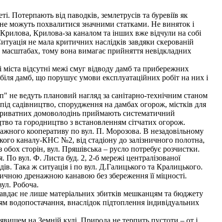
. Потерпають від паводків, землетрусів та буревіїв як
и не можуть похвалитися значними статками. Не виняток і
, Крилова, Крилова-за каналом та інших вже відчули на собі
Ситуація не мала критичних наслідків завдяки скерованій
 масштабах, тому вона вимагає прийняття невідкладних
і міста відсутні межі смуг відводу дамб та прибережних
 біля дамб, що порушує умови експлуатаційних робіт на них і
п" не ведуть плановий нагляд за санітарно-технічним станом
 під садівництво, спорудження на дамбах огорож, містків для
в приватних домоволодінь приймають систематичний
ицтво та городництво з встановленням сітчатих огорож.
аражного кооперативу по вул. П. Морозова. В незадовільному
ького каналу-КНС №2, від стадіону до залізничного полотна,
 з обох сторін, вул. Пряшівська – русло потребує розчистки.
 По вул. Ф. Листа буд. 2, 2-б мережі централізованої
ів. Така ж ситуація і по вул. Д.Галицького та Кралицького.
вуличною дренажною канавою без збереження її міцності.
ул. Робоча.
завдає не лише матеріальних збитків мешканцям та бюджету
нням водопостачання, внаслідок підтоплення індивідуальних
явищем на Земній кулі. Природа не терпить пустоти – от і