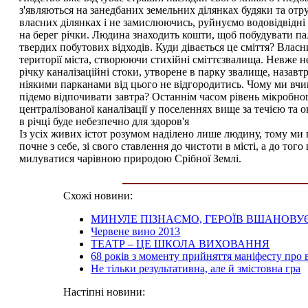
з'являються на занедбаних земельних ділянках будяки та отр
власних ділянках і не замислюючись, руйнуємо водовідвідні
на берег річки. Людина знаходить кошти, щоб побудувати па
твердих побутових відходів. Куди дівається це сміття? Власн
території міста, створюючи стихійні сміттєзвалища. Невже н
річку каналізаційні стоки, утворене в парку звалище, назав
ніякими парканами від цього не відгородитись. Чому ми вчим
підемо відпочивати завтра? Останнім часом рівень мікробног
централізованої каналізації у поселеннях вище за течією та 
в річці буде небезпечно для здоров'я
Із усіх живих істот розумом наділено лише людину, тому ми 
почне з себе, зі свого ставлення до чистоти в місті, а до т
милуватися чарівною природою Срібної Землі.
Схожі новини:
МИНУЛЕ ПІЗНАЄМО, ГЕРОЇВ ВШАНОВ
Червене вино 2013
ТЕАТР – ЦЕ ШКОЛА ВИХОВАННЯ
68 років з моменту прийняття маніфесту про 
Не тільки результативна, але й змістовна гра
Настіпні новини: