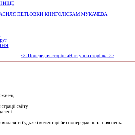
ГНИЩЕ
ВАСИЛЯ ПЕТЬОВКИ КНИГОЛЮБАМ МУКАЧЕВА
В
шрут
ННЯ
<< Попередня сторінка
Наступна сторінка >>
ожнечі;
істрації сайту.
далені.
видаляти будь-які коментарі без попереджень та пояснень.