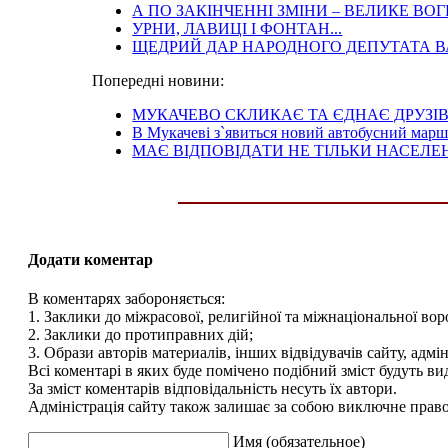
А ПО ЗАКІНЧЕННІ ЗМІНИ – ВЕЛИКЕ ВО
УРНИ, ЛАВИЦІ І ФОНТАН...
ЩЕДРИЙ ДАР НАРОДНОГО ДЕПУТАТА 
Попередні новини:
МУКАЧЕВО СКЛИКАЄ ТА ЄДНАЄ ДРУЗІ
В Мукачеві з`явиться новий автобусний мар
МАЄ ВІДПОВІДАТИ НЕ ТІЛЬКИ НАСЕЛЕ
Додати коментар
В коментарях забороняється:
1. Заклики до міжрасової, религійної та міжнаціональної вор
2. Заклики до протиправних дій;
3. Образи авторів материалів, інших відвідувачів сайту, адмін
Всі коментарі в яких буде помічено подібний зміст будуть ви
За зміст коментарів відповідальність несуть їх автори.
Адміністрація сайту також залишає за собою виключне право 
Имя (обязательное)