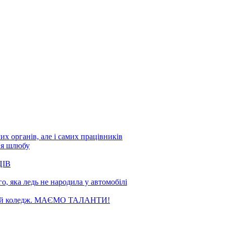
х органів, але і самих працівників
ня шлюбу
ЦІВ
, яка ледь не народила у автомобілі
чний коледж. МАЄМО ТАЛАНТИ!