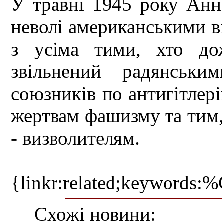
У травні 1945 року Анн
неволі американськими в
з усіма тими, хто до
звільнений радянськи
союзників по антигітлерів
жертвам фашизму та тим, 
- визволителям.
{linkr:related;ke
Схожі новини: