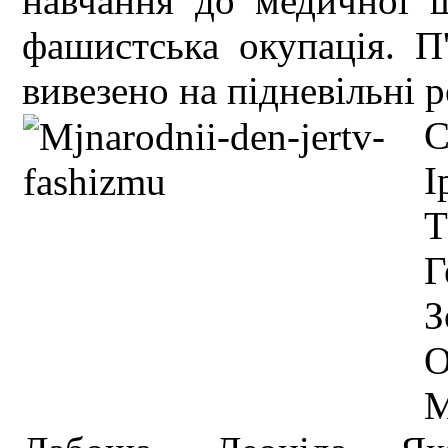
навчання до медичної шк
фашистська окупація. П
вивезено на підневільні 
С
І
Т
Г
З
О