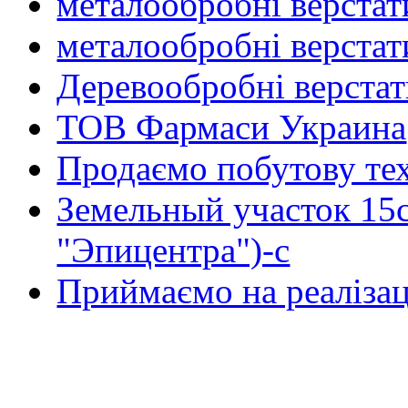
металообробні верстат
металообробні верстат
Деревообробні верста
ТОВ Фармаси Украина
Продаємо побутову тех
Земельный участок 15
"Эпицентра")-с
Приймаємо на реалізац