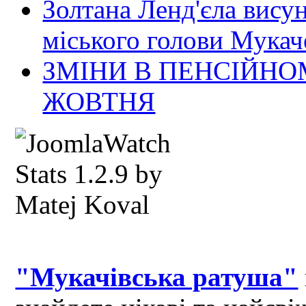
Золтана Ленд'єла вису
міського голови Мукач
ЗМІНИ В ПЕНСІЙНО
ЖОВТНЯ
"Мукачівська ратуша"