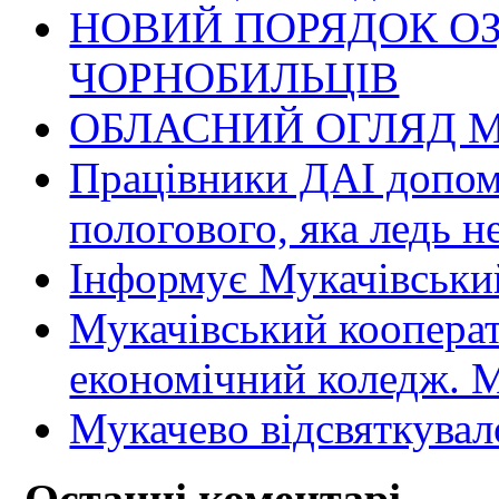
НОВИЙ ПОРЯДОК О
ЧОРНОБИЛЬЦІВ
ОБЛАСНИЙ ОГЛЯД М
Працівники ДАІ допомо
пологового, яка ледь н
Інформує Мукачівський
Мукачівський коопера
економічний коледж
Мукачево відсвяткувал