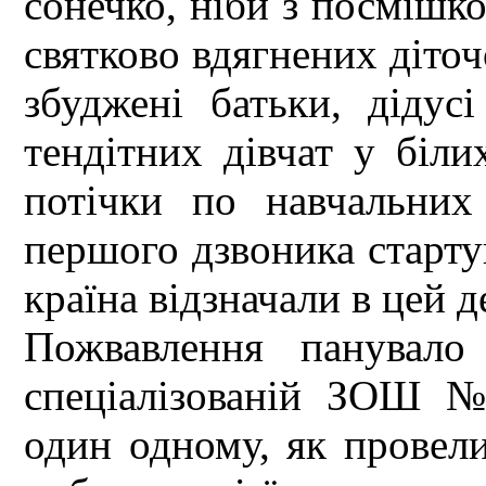
сонечко, ніби з посмішк
святково вдягнених діточ
збуджені батьки, дідус
тендітних дівчат у біли
потічки по навчальних
першого дзвоника старту
країна відзначали в цей д
Пожвавлення панувало
спеціалізованій ЗОШ №
один одному, як провели 