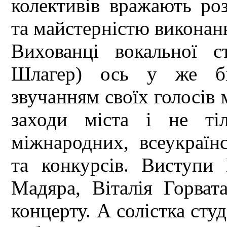
колективів вражають ро
та майстерністю виконанн
Вихованці вокальної с
Шлагер) ось у же бі
звучанням своїх голосів 
заходи міста і не ті
міжнародних, всеукраїн
та конкурсів. Виступи
Мадяра, Віталія Горва
концерту. А солістка сту