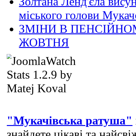
Золтана Ленд'єла вису
міського голови Мукач
ЗМІНИ В ПЕНСІЙНО
ЖОВТНЯ
"Мукачівська ратуша"
знайдете цікаві та найсв