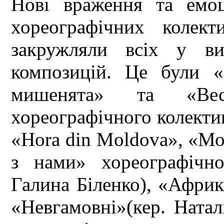
Нові враження та емоц
хореографічних колект
закружляли всіх у ви
композицій. Це були «К
мишенята» та «Весе
хореографічного колектив
«Hora din Moldova», «М
з нами» хореографічно
Галина Біленко), «Африк
«Невгамовні»(кер. Натал