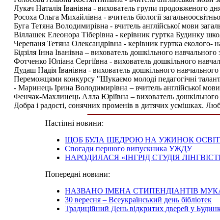
Лукач Наталія Іванівна - вихователь групи продовженого дня
Росоха Ольга Михайлівна - вчитель біології загальноосвітнь
Буга Тетяна Володимирівна - вчитель англійської мови загал
Віллашек Елеонора Тіберівна - керівник гуртка Будинку шко
Черепаня Тетяна Олександрівна - керівник гуртка еколого- н
Бідзіля Інна Іванівна – вихователь дошкільного навчального 
Фотченко Юліана Сергіївна - вихователь дошкільного навчал
Дудаш Надія Іванівна - вихователь дошкільного навчального
Переможцями конкурсу "Шукаємо молоді педагогічні талант
- Маринець Ірина Володимирівна – вчитель англійської мови 
Фенчак-Махлинець Алла Юріївна – вихователь дошкільного 
Добра і радості, сонячних променів в дитячих усмішках. Любо
Настіпні новини:
ЩОБ БУЛА ЩЕДРОЮ НА УЖИНОК ОСВІ
Спогади першого випускника УЖДУ
НАРОДИЛАСЯ «ІНГРІД СТУДІЯ ЛІНГВІСТ
Попередні новини:
НАЗВАНО ІМЕНА СТИПЕНДІАНТІВ МУКА
30 вересня – Всеукраїнський день бібліотек
Традиційний День відкритих дверей у Будин