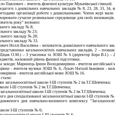
о Павлович – вчитель фізичної культури Мукачівської гімназії.
едагоги з дошкільних навчальних закладів № 8, 23, 28, 33, 34, 
методами організації роботи з дошкільниками. Члени журі мали
творювати сучасне розвивальне середовище для своїх вихованців.
ователь року" визнано:
ьного закладу № 8;
льного закладу № 23;
льного закладу № 28;
ального закладу № 33.
ович Неллі Василівна – вихователь дошкільного навчального зак
 –представники загальноосвітніх навчальних закладів, 2 – позаш
іцак О.М.) – 3 учасники та ЗОШ № 6 (директор Бора В.І.) – 2
едметів, належний рівень фахової підготовки.
та заходи: Маринець Ірини Володимирівни - вчителя англійської
дівни - вчителя музики ЗОШ № 6, Лукач Наталії Іванівни - в
мирівни - вчителя англійської мови ЗОШ № 16.
 стали:
ви загальноосвітньої школи І-Ш ступенів № 2 ім.Т.Г.Шевченка;
школи І-Ш ступенів № 2 ім.Т.Г.Шевченка;
загальноосвітньої школи І-Ш ступенів № 2 ім.Т.Г.Шевченка;
го дня спеціалізованої загальноосвітньої школи І-Ш ступенів № 
довженого дня навчально-виховного комплексу "Загальноосві
школи І-Ш ступенів № 6;
агальноосвітньої школи І-Ш ступенів № 6;