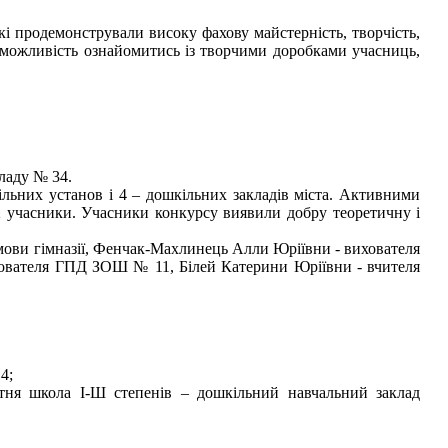
які продемонстрували високу фахову майстерність, творчість,
 можливість ознайомитись із творчими доробками учасниць,
ладу № 34.
кільних установ і 4 – дошкільних закладів міста. Активними
 учасники. Учасники конкурсу виявили добру теоретичну і
 мови гімназії, Фенчак-Махлинець Алли Юріївни - вихователя
ихователя ГПД ЗОШ № 11, Білей Катерини Юріївни - вчителя
4;
тня школа І-Ш степенів – дошкільний навчальний заклад