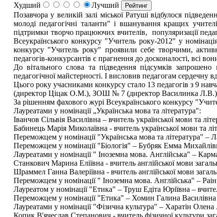
Худший
Лучший
Позавчора у великій залі міської Ратуші відбулося підведе
молоді педагогічні таланти" і вшанування кращих учител
підтримки творчо працюючих вчителів, популяризації педаго
Всеукраїнського конкурсу "Учитель року-2012" у номінаціях
конкурсу "Учитель року" проявили себе творчими, актив
педагогів-конкурсантів є прагнення до досконалості, всі во
До вітального слова та підведення підсумків запрошено 
педагогічної майстерності. І висловив педагогам сердечну вдя
Цього року учасниками конкурсу стало 13 педагогів з 9 нав
(директор Ціцак О.М.), ЗОШ № 7 (директор Василинка Л.В.),
За рішенням фахового журі Всеукраїнського конкурсу "Учите
Лауреатами у номінації „Українська мова та література":
Іванчов Сільвія Василівна – вчитель української мови та літе
Бабинець Марія Миколаївна - вчитель української мови та літ
Переможцем у номінації "Українська мова та література" – Л
Переможцем у номінації "Біологія" – Бубряк Емма Михайлівна
Лауреатами у номінації " Іноземна мова. Англійська" – Карм
Станкович Марина Еліївна - вчитель англійської мови загаль
Шраммел Ганна Валеріївна - вчитель англійської мови загаль
Переможцем у номінації " Іноземна мова. Англійська" – Раінч
Лауреатом у номінації "Етика" – Труш Едіта Юріївна – вчите
Переможцем у номінації "Етика" – Хомин Галина Василівна –
Лауреатами у номінації "Фізична культура" – Харатін Олена 
Копик В'ячеслав Степанович - вчитель фізичної культури заг