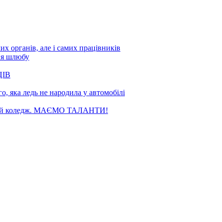
х органів, але і самих працівників
ня шлюбу
ЦІВ
, яка ледь не народила у автомобілі
чний коледж. МАЄМО ТАЛАНТИ!