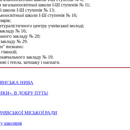
 загальноосвітньої школи І-Ш ступенів № 11;
ої школи І-Ш ступенів № 13;
ьноосвітньої школи І-Ш ступенів № 16;
лярів;
атуралістичного центру учнівської молоді;
закладу № 16;
ьного закладу № 20;
 закладу № 29.
и" визнано:
гімназії;
навчального закладу № 19.
ві і тепла, затишку і наснаги.
ТЯНСЬКА НИВА
ИКИ». В ДОБРУ ПУТЬ!
ЧІВСЬКОЇ МІСЬКОЇ РАДИ
ку школярів