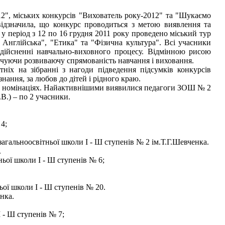
012", міських конкурсів "Вихователь року-2012" та "Шукаємо
відзначила, що конкурс проводиться з метою виявлення та
у період з 12 по 16 грудня 2011 року проведено міський тур
. Англійська", "Етика" та "Фізична культура". Всі учасники
дійсненні навчально-виховного процесу. Відмінною рисою
печуючи розвиваючу спрямованість навчання і виховання.
ніх на зібранні з нагоди підведення підсумків конкурсів
нання, за любов до дітей і рідного краю.
'яти номінаціях. Найактивнішими виявилися педагоги ЗОШ № 2
В.) – по 2 учасники.
4;
загальноосвітньої школи І - Ш ступенів № 2 ім.Т.Г.Шевченка.
.
ньої школи І - Ш ступенів № 6;
ьої школи І - Ш ступенів № 20.
нка.
 - Ш ступенів № 7;