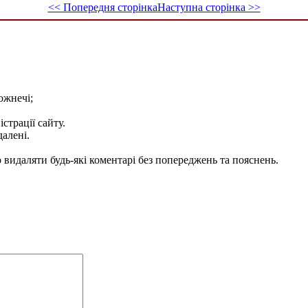
<< Попередня сторінка
Наступна сторінка >>
ожнечі;
істрації сайту.
далені.
видаляти будь-які коментарі без попереджень та пояснень.