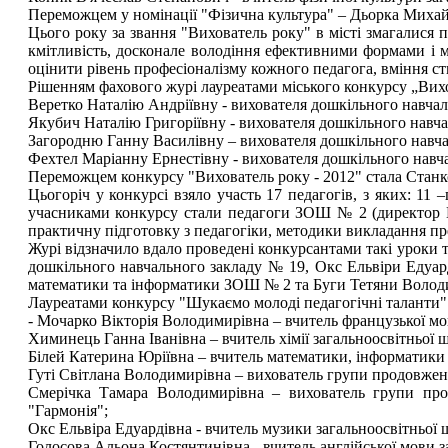
Переможцем у номінації "Фізична культура" – Дьорка Михайл
Цього року за звання "Вихователь року" в місті змагалися п
кмітливість, досконале володіння ефективними формами і 
оцінити рівень професіоналізму кожного педагога, вміння с
Рішенням фахового журі лауреатами міського конкурсу „Вих
Веретко Наталію Андріївну - вихователя дошкільного навчал
Якубич Наталію Григоріївну - вихователя дошкільного навча
Загородню Ганну Василівну – вихователя дошкільного навча
Фехтел Маріанну Ернестівну - вихователя дошкільного навч
Переможцем конкурсу "Вихователь року - 2012" стала Станк
Цьогоріч у конкурсі взяло участь 17 педагогів, з яких: 11
учасниками конкурсу стали педагоги ЗОШ № 2 (директор Ц
практичну підготовку з педагогіки, методики викладання пр
Журі відзначило вдало проведені конкурсантами такі уроки 
дошкільного навчального закладу № 19, Окс Ельвіри Едуар
математики та інформатики ЗОШ № 2 та Буги Тетяни Володи
Лауреатами конкурсу "Шукаємо молоді педагогічні таланти"
- Мочарко Вікторія Володимирівна – вчитель французької мо
Химинець Ганна Іванівна – вчитель хімії загальноосвітньої 
Білей Катерина Юріївна – вчитель математики, інформатики 
Гуті Світлана Володимирівна – вихователь групи продовжено
Смерічка Тамара Володимирівна – вихователь групи про
"Гармонія";
Окс Ельвіра Едуардівна - вчитель музики загальноосвітньої 
Голосова Альона Костянтинівна - вчитель англійської мови з