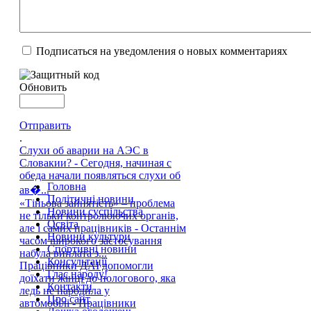
Подписаться на уведомления о новых комментариях
Обновить
Отправить
.
Слухи об аварии на АЭС в
Словакии? - Сегодня, начиная с
обеда начали появляться слухи об
Головна
ав�...
Політичні новини
«Тіньова зайнятість» – проблема
Новини суспільства
не тільки контролюючих органів,
Освіта
але і самих працівників - Останнім
Новини культури
часом широкого застосування
Спортивні новини
набула виплата з...
Консультації
Працівники ДАІ допомогли
Глас народу!
доїхати жінці до пологового, яка
Контакти
ледь не народила у
Про сайт
автомобілі - Працівники