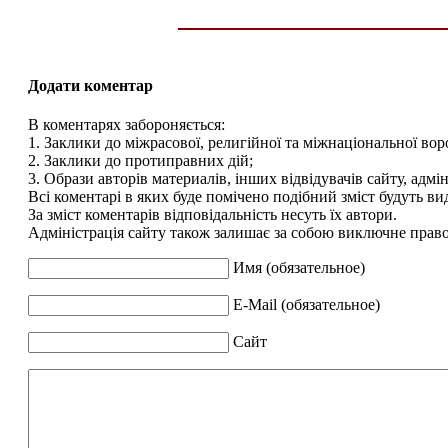
Додати коментар
В коментарях забороняється:
1. Заклики до міжрасової, религійної та міжнаціональної вор
2. Заклики до протиправних дій;
3. Образи авторів материалів, інших відвідувачів сайту, адмін
Всі коментарі в яких буде помічено подібний зміст будуть ви
За зміст коментарів відповідальність несуть їх автори.
Адміністрація сайту також залишає за собою виключне право 
Имя (обязательное)
E-Mail (обязательное)
Сайт