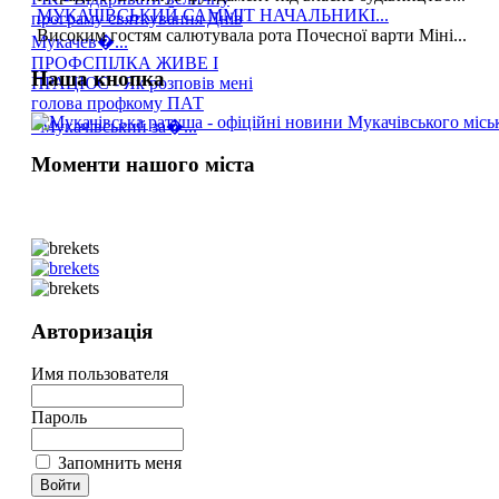
МУКАЧІВСЬКИЙ САММІТ НАЧАЛЬНИКІ...
програму святкування Днів
Високим гостям салютувала рота Почесної варти Міні...
Мукачев�...
ПРОФСПІЛКА ЖИВЕ І
Наша кнопка
ПРАЦЮЄ - Як розповів мені
голова профкому ПАТ
«Мукачівський за�...
Моменти нашого міста
Авторизація
Имя пользователя
Пароль
Запомнить меня