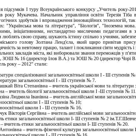
ння підсумків І туру Всеукраїнського конкурсу „Учитель року-2
ів року Мукачева. Начальник управління освіти Терезія Тіба 
гічних здобутків і впровадження інноваційних технологій, так 
: "Українська мова та література", "Біологія", "Іноземна мова
ними, ініціативними, нестандартно мислячими педагогами в з
ни люблять свою справу, шукають істину спільно з учнями, забез
міського голову Золтана Ленд'єла, який щиро привітав присут
чність за невтомну працю, талант і покликання сіяти мудрість і з
чальних закладів міста, які виборювали звання переможців у п
 ЗОШ № 16 (директор Ілов В.А.) та ЗОШ № 20 (директор Чорі В.
ль року – 2012" стали:
ратури спеціалізованої загальноосвітньої школи І - Ш ступенів № 
ератури загальноосвітньої І - Ш ступенів № 7.
ашкай Віта Степанівна – вчитель української мови та літератури 
 – вчитель біології загальноосвітньої школи І -Ш ступенів № 11
азіна Людмила Іванівна – вчитель англійської мови загальноосвіт
ноосвітньої школи І - Ш ступенів № 10;
ноосвітньої школи І - Ш ступенів № 16.
ук Вікторія Сергіївна – вчитель англійської мови загальноосвітн
ль етики загальноосвітньої школи І- Ш ступенів № 2 ім.Т.Г.Шевче
 вчитель етики загальноосвітньої школи І- Ш ступенів № 20.
Антонівна – вчитель фізичної культури загальноосвітньої школи І
альноосвітньої школи І - Ш ступенів № 16.