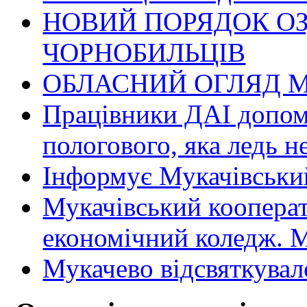
НОВИЙ ПОРЯДОК О
ЧОРНОБИЛЬЦІВ
ОБЛАСНИЙ ОГЛЯД М
Працівники ДАІ допомо
пологового, яка ледь н
Інформує Мукачівський
Мукачівський коопера
економічний коледж
Мукачево відсвяткувал