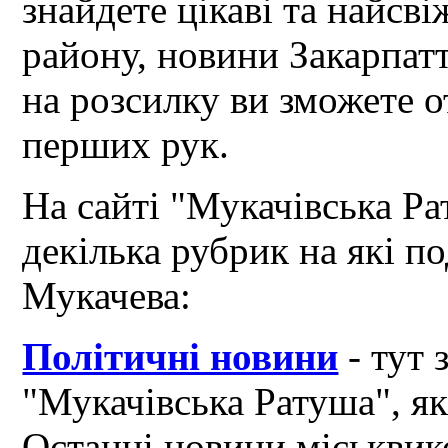
знайдете цікаві та найсв
району, новини Закарпат
на розсилку ви зможете 
перших рук.
На сайті "Мукачівська Ра
декілька рубрик на які по
Мукачева:
Політичні новини
- тут 
"Мукачівська Ратуша", я
Останні новини міськвик