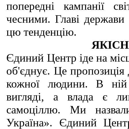
попередні кампанії св
чесними. Главі держави 
цю тенденцію.
ЯКІСН
Єдиний Центр іде на місц
об'єднує. Це пропозиція 
кожної людини. В ній
вигляді, а влада є л
самоціллю. Ми назвал
Україна». Єдиний Цент