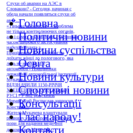
Слухи об аварии на АЭС в
Словакии? - Сегодня, начиная с
обеда начали появляться слухи об
Головна
ав�...
«Тіньова зайнятість» – проблема
не тільки контролюючих органів,
Політичні новини
але і самих працівників - Останнім
часом широкого застосування
Новини суспільства
набула виплата з...
Працівники ДАІ допомогли
доїхати жінці до пологового, яка
Освіта
ледь не народила у
автомобілі - Працівники
Новини культури
державної автомобільної інспекції
Мукачів...
ВІДЗНАЧИЛИ 1150-РІЧЧЯ
Спортивні новини
ХРЕЩЕННЯ КАРПАТСЬКОЇ
РУСІ - У 862 році князь
Консультації
Моравський Ростислав запросив з
Конста�...
Жителі Мукачева влаштували
Глас народу!
різанину у ресторані - Вечірньої
пори для надання медичної
Контакти
допомоги в Мукачі�...