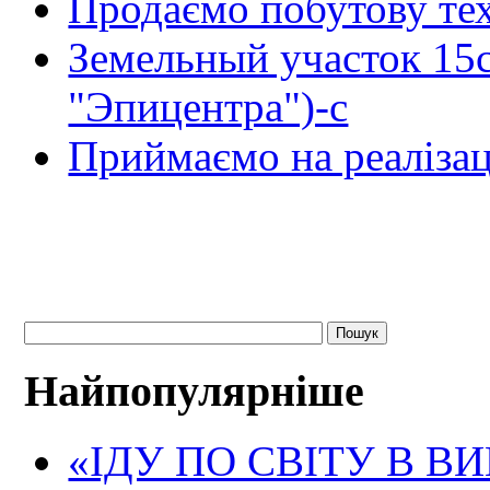
Продаємо побутову тех
Земельный участок 15
"Эпицентра")-с
Приймаємо на реалізац
Найпопулярніше
«ІДУ ПО СВІТУ В В