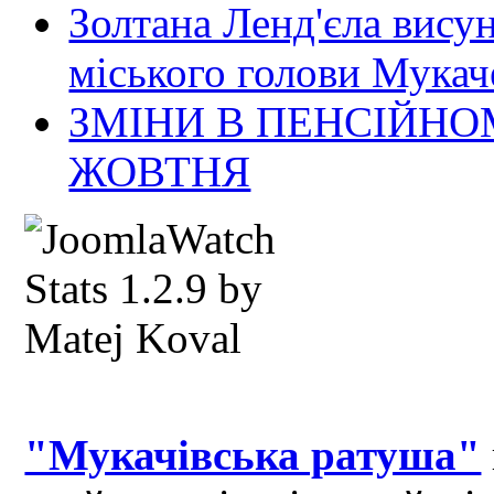
Золтана Ленд'єла вису
міського голови Мукач
ЗМІНИ В ПЕНСІЙНО
ЖОВТНЯ
"Мукачівська ратуша"