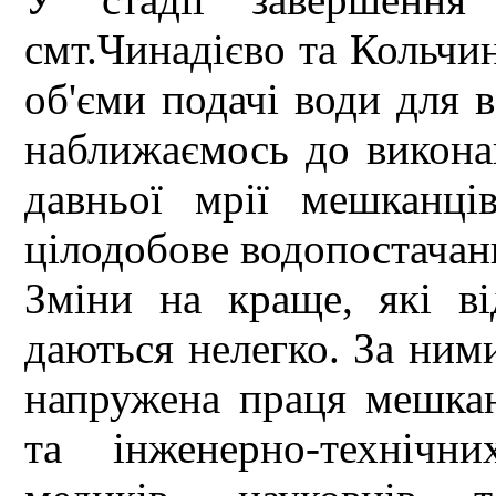
смт.Чинадієво та Кольчи
об'єми подачі води для 
наближаємось до виконан
давньої мрії мешканц
цілодобове водопостачан
Зміни на краще, які в
даються нелегко. За ними
напружена праця мешкан
та інженерно-технічн