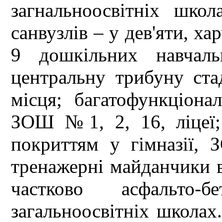
загнальноосвітніх школ
санвузлів – у дев'яти, ха
9 дошкільних навчаль
центральну трибуну с
місця; багатофункціона
ЗОШ №1, 2, 16, ліцеї;
покриттям у гімназі
тренажерні майданчик
частково асфальто
загальноосвітніх школах.