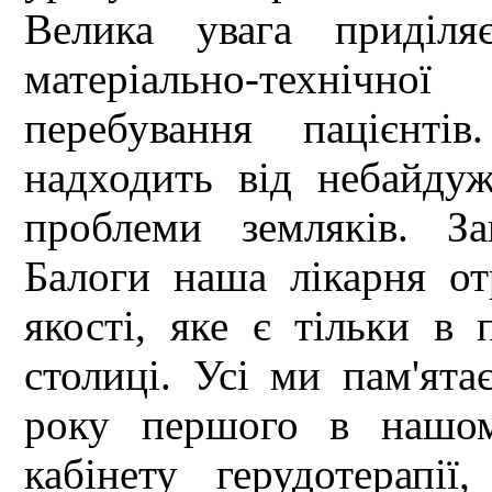
Велика увага приділя
матеріально-технічн
перебування пацієнті
надходить від небайду
проблеми земляків. З
Балоги наша лікарня о
якості, яке є тільки в
столиці. Усі ми пам'ята
року першого в нашом
кабінету герудотерапії