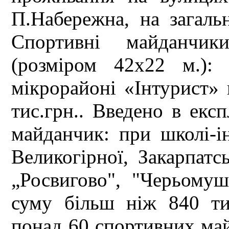
П.Набережна, на загаль
Спортивні майданчи
(розміром 42х22 м.)
мікрорайоні «Інтурист» 
тис.грн.. Введено в екс
майданчик: при школі-ін
Великогірної, Закарпатс
„Росвигово", "Черьомуш
суму більш ніж 840 ти
понад 60 спортивних ма