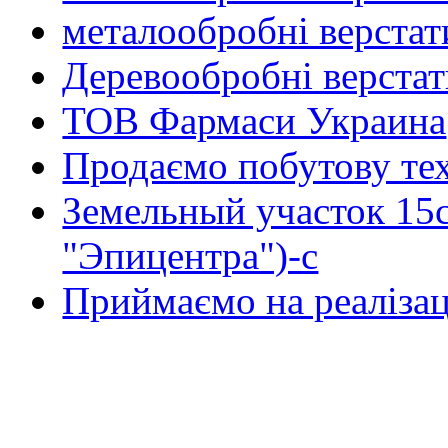
металообробні верстат
Деревообробні верста
ТОВ Фармаси Украина
Продаємо побутову тех
Земельный участок 15
"Эпицентра")-с
Приймаємо на реалізац