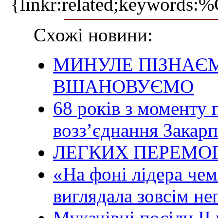
{linkr:related;ke
Схожі новини:
МИНУЛЕ ПІЗНАЄМ
ВШАНОВУЄМО
68 років з моменту
возз’єднання Закар
ЛЕГКИХ ПЕРЕМОГ
«На фоні лідера чем
виглядала зовсім н
Мукачівці посіли ІІ