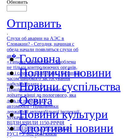
Обновить
Отправить
.
Слухи об аварии на АЭС в
Словакии? - Сегодня, начиная с
обеда начали появляться слухи об
Головна
ав�...
«Тіньова зайнятість» – проблема
не тільки контролюючих органів,
Політичні новини
але і самих працівників - Останнім
часом широкого застосування
Новини суспільства
набула виплата з...
Працівники ДАІ допомогли
доїхати жінці до пологового, яка
Освіта
ледь не народила у
автомобілі - Працівники
Новини культури
державної автомобільної інспекції
Мукачів...
ВІДЗНАЧИЛИ 1150-РІЧЧЯ
Спортивні новини
ХРЕЩЕННЯ КАРПАТСЬКОЇ
РУСІ - У 862 році князь