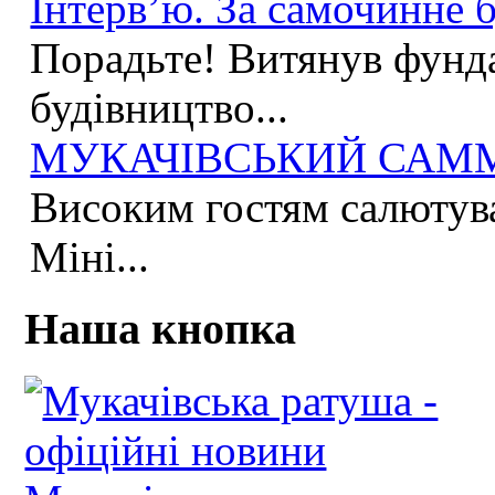
Інтерв’ю. За самочинне б
Порадьте! Витянув фунда
будівництво...
МУКАЧІВСЬКИЙ САММІ
Високим гостям салютува
Міні...
Наша кнопка