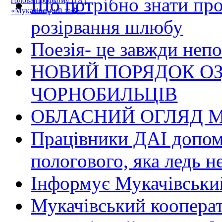
Що потрібно знати пр
голова профкому ПАТ
«Мукачівський за�...
розірвання шлюбу
Поезія- це завжди непо
НОВИЙ ПОРЯДОК О
ЧОРНОБИЛЬЦІВ
ОБЛАСНИЙ ОГЛЯД М
Працівники ДАІ допомо
пологового, яка ледь н
Інформує Мукачівський
Мукачівський коопера