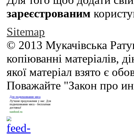
зареєстрованим
користув
Sitemap
© 2013 Мукачівська Рату
копіюванні матеріалів, д
якої матеріал взято є обо
Поважайте "Закон про и
Для подвешивания мяса
Лучшие предложения у нас: Для
подвешивания мяса - бесплатная
доставка!
sunfood.ru