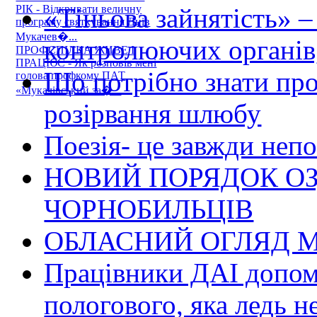
«Тіньова зайнятість» –
РІК - Відкривати величну
програму святкування Днів
Мукачев�...
контролюючих органів,
ПРОФСПІЛКА ЖИВЕ І
ПРАЦЮЄ - Як розповів мені
Що потрібно знати пр
голова профкому ПАТ
«Мукачівський за�...
розірвання шлюбу
Поезія- це завжди непо
НОВИЙ ПОРЯДОК О
ЧОРНОБИЛЬЦІВ
ОБЛАСНИЙ ОГЛЯД М
Працівники ДАІ допомо
пологового, яка ледь н