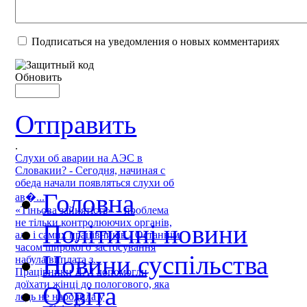
Подписаться на уведомления о новых комментариях
Обновить
Отправить
.
Слухи об аварии на АЭС в
Словакии? - Сегодня, начиная с
обеда начали появляться слухи об
Головна
ав�...
«Тіньова зайнятість» – проблема
не тільки контролюючих органів,
Політичні новини
але і самих працівників - Останнім
часом широкого застосування
Новини суспільства
набула виплата з...
Працівники ДАІ допомогли
доїхати жінці до пологового, яка
Освіта
ледь не народила у