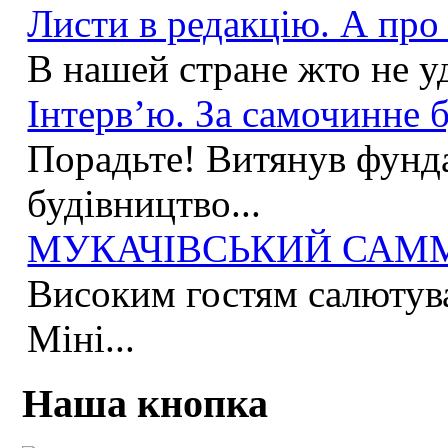
Листи в редакцію. А про 
В нашей стране жто не у
Інтерв’ю. За самочинне б
Порадьте! Витянув фунда
будівництво...
МУКАЧІВСЬКИЙ САММІ
Високим гостям салютува
Міні...
Наша кнопка