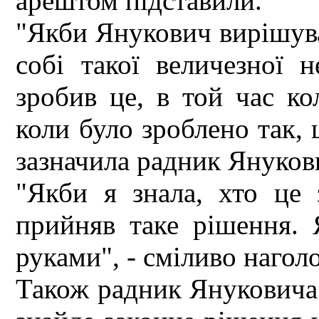
арештом підставили.
"Якби Янукович вирішува
собі такої величезної н
зробив це, в той час ко
коли було зроблено так, щ
зазначила радник Януков
"Якби я знала, хто це 
прийняв таке рішення.
руками", - сміливо нагол
Також радник Януковича 