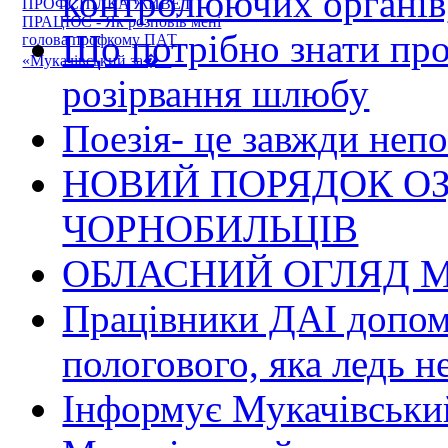
контролюючих органів,
ПРОФСПІЛКА ЖИВЕ І
ПРАЦЮЄ - Як розповів мені
Що потрібно знати пр
голова профкому ПАТ
«Мукачівський за�...
розірвання шлюбу
Поезія- це завжди непо
НОВИЙ ПОРЯДОК О
ЧОРНОБИЛЬЦІВ
ОБЛАСНИЙ ОГЛЯД М
Працівники ДАІ допомо
пологового, яка ледь н
Інформує Мукачівський