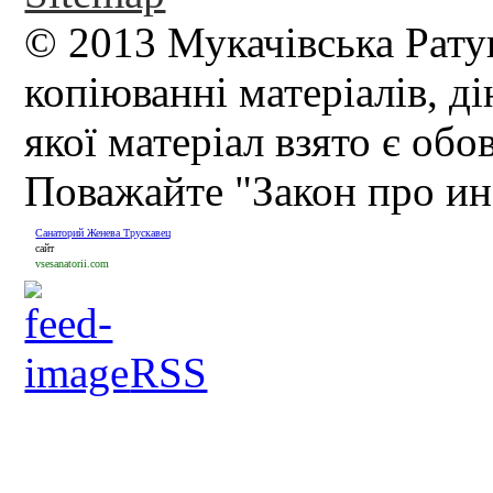
© 2013 Мукачівська Рату
копіюванні матеріалів, д
якої матеріал взято є обо
Поважайте "Закон про и
Санаторий Женева Трускавец
сайт
vsesanatorii.com
RSS