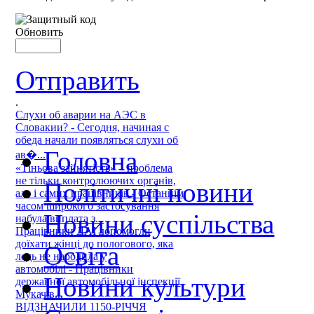
Обновить
Отправить
.
Слухи об аварии на АЭС в
Словакии? - Сегодня, начиная с
обеда начали появляться слухи об
Головна
ав�...
«Тіньова зайнятість» – проблема
не тільки контролюючих органів,
Політичні новини
але і самих працівників - Останнім
часом широкого застосування
Новини суспільства
набула виплата з...
Працівники ДАІ допомогли
доїхати жінці до пологового, яка
Освіта
ледь не народила у
автомобілі - Працівники
Новини культури
державної автомобільної інспекції
Мукачів...
ВІДЗНАЧИЛИ 1150-РІЧЧЯ