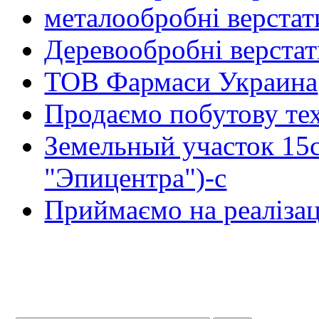
металообробні верстат
Деревообробні верста
ТОВ Фармаси Украина
Продаємо побутову тех
Земельный участок 15
"Эпицентра")-с
Приймаємо на реалізац