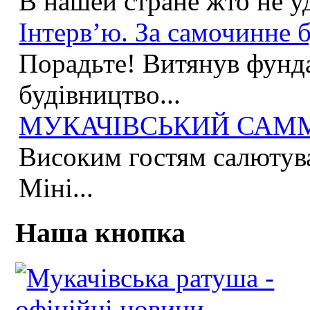
В нашей стране жто не у
Інтерв’ю. За самочинне б
Порадьте! Витянув фунда
будівництво...
МУКАЧІВСЬКИЙ САММІ
Високим гостям салютува
Міні...
Наша кнопка