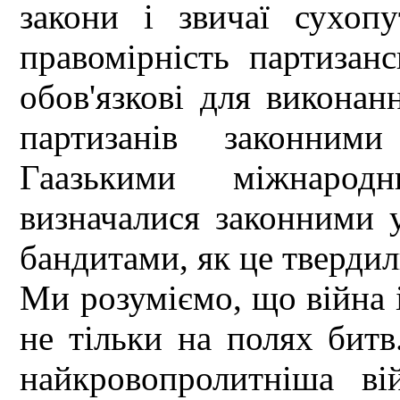
закони і звичаї сухопу
правомірність партизанс
обов'язкові для виконан
партизанів законним
Гаазькими міжнарод
визначалися законними 
бандитами, як це твердили
Ми розуміємо, що війна і
не тільки на полях битв
найкровопролитніша вій