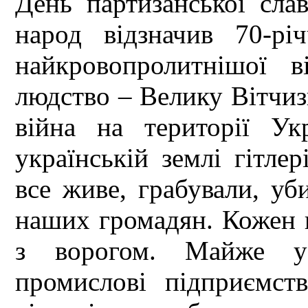
День партизанської сла
народ відзначив 70-рі
найкровопролитнішої 
людство – Велику Вітчизн
війна на території У
українській землі гітле
все живе, грабували, уб
наших громадян. Кожен п
з ворогом. Майже ус
промислові підприємств