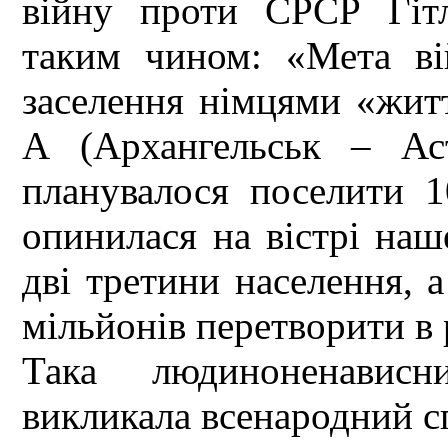
війну проти СРСР Гітл
таким чином: «Мета в
заселення німцями «житт
А (Архангельськ – Аст
планувалося поселити 1
опинилася на вістрі наш
дві третини населення, а
мільйонів перетворити в 
Така людиноненависни
викликала всенародний 