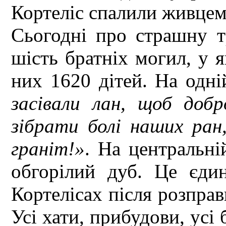
Кортеліс спалили живцем
Сьогодні про страшну т
шість братніх могил, у я
них 1620 дітей. На одн
засівали лан, щоб добр
зібрати болі наших ран
граніт!»
. На центральні
обгорілий дуб. Це єди
Кортелісах після розправ
Усі хати, прибудови, усі 