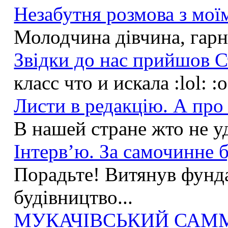
Незабутня розмова з моїм
Молодчина дівчина, гарна
Звідки до нас прийшов С
класс что и искала :lol: :
Листи в редакцію. А про 
В нашей стране жто не у
Інтерв’ю. За самочинне б
Порадьте! Витянув фунда
будівництво...
МУКАЧІВСЬКИЙ САММІ