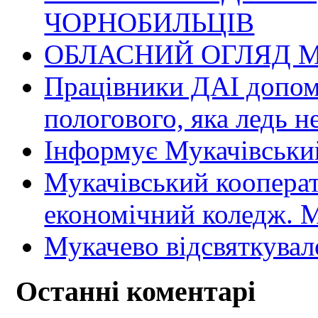
ЧОРНОБИЛЬЦІВ
ОБЛАСНИЙ ОГЛЯД М
Працівники ДАІ допомо
пологового, яка ледь н
Інформує Мукачівський
Мукачівський коопера
економічний коледж
Мукачево відсвяткувал
Останні коментарі