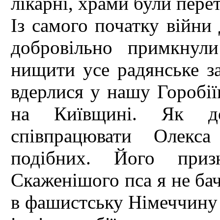
лікарні, храми були перет
Із самого початку війни 
добровільно примкнул
нищити усе радянське з
вдерлися у нашу Горобії
на Київщині. Як д
співпрацювати Олекс
подібних. Його приз
Скаженішого пса я не ба
в фашистську Німеччину 