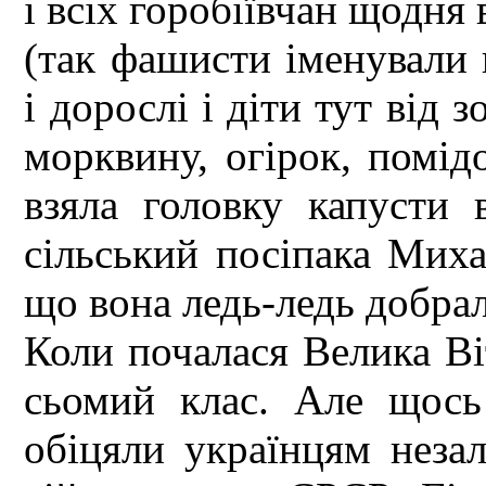
і всіх горобіївчан щодня
(так фашисти іменували 
і дорослі і діти тут від з
морквину, огірок, помі
взяла головку капусти
сільський посіпака Мих
що вона ледь-ледь добра
Коли почалася Велика Ві
сьомий клас. Але щось
обіцяли українцям неза