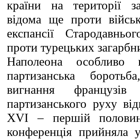
країни на території з
відома ще проти війсь
експансії Стародавньо
проти турецьких загарбни
Наполеона особливо 
партизанська боротьб
вигнання французів
партизанського руху ві
ХVI – першій половин
конференція прийняла 