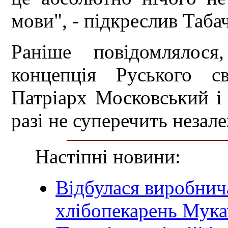
мови", - підкреслив Таба
Раніше повідомлялос
концепція Руського с
Патріарх Московський і 
разі не суперечить незал
Настіпні новини:
Відбулася виробнича
хлібопекарень Мука