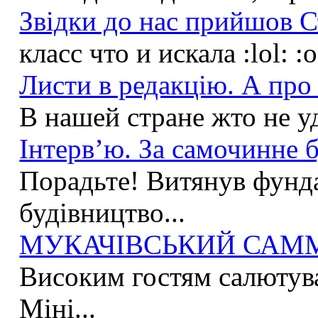
Звідки до нас прийшов С
класс что и искала :lol: :
Листи в редакцію. А про 
В нашей стране жто не у
Інтерв’ю. За самочинне б
Порадьте! Витянув фунда
будівництво...
МУКАЧІВСЬКИЙ САММІ
Високим гостям салютува
Міні...