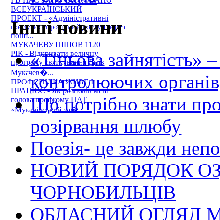
І В НАС ЗАПОЧАТКОВАНО
ВСЕУКРАЇНСЬКИЙ
ПРОЕКТ - «Адміністративні
Інші новини
послуги: спрощений доступ через
пошт...
МУКАЧЕВУ ПІШОВ 1120
«Тіньова зайнятість» –
РІК - Відкривати величну
програму святкування Днів
Мукачев�...
контролюючих органів,
ПРОФСПІЛКА ЖИВЕ І
ПРАЦЮЄ - Як розповів мені
Що потрібно знати пр
голова профкому ПАТ
«Мукачівський за�...
розірвання шлюбу
Поезія- це завжди непо
НОВИЙ ПОРЯДОК О
ЧОРНОБИЛЬЦІВ
ОБЛАСНИЙ ОГЛЯД М