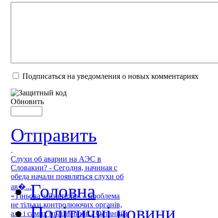
Подписаться на уведомления о новых комментариях
Обновить
Отправить
.
Слухи об аварии на АЭС в
Словакии? - Сегодня, начиная с
обеда начали появляться слухи об
Головна
ав�...
«Тіньова зайнятість» – проблема
не тільки контролюючих органів,
Політичні новини
але і самих працівників - Останнім