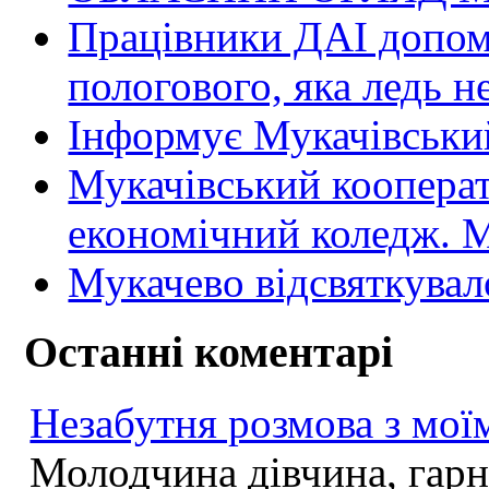
Працівники ДАІ допомо
пологового, яка ледь н
Інформує Мукачівський
Мукачівський коопера
економічний коледж
Мукачево відсвяткувал
Останні коментарі
Незабутня розмова з моїм
Молодчина дівчина, гарна