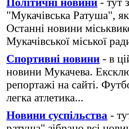
Політичні новини
- тут 
"Мукачівська Ратуша", я
Останні новини міськвик
Мукачівської міської рад
Спортивні новини
- в ці
новини Мукачева. Ексклю
репортажі на сайті. Футб
легка атлетика...
Новини суспільства
- ту
ратуша" зібрано всі нови