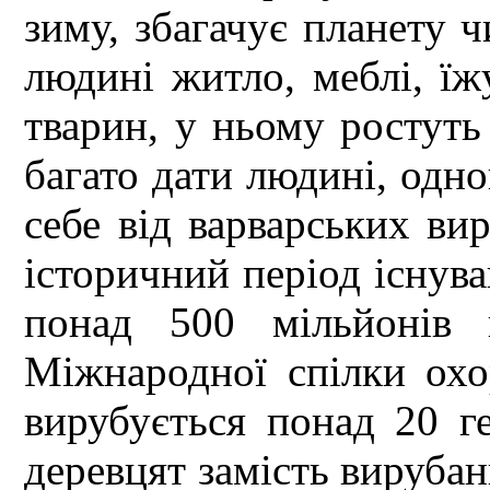
зиму, збагачує планету 
людині житло, меблі, їж
тварин, у ньому ростуть 
багато дати людині, одно
себе від варварських вир
історичний період існув
понад 500 мільйонів г
Міжнародної спілки ох
вирубується понад 20 ге
деревцят замість вирубан