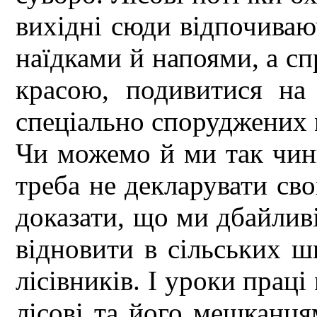
вихідні сюди відпочиваю
наїдками й напоями, а сп
красою, подивитися на 
спеціально споруджених м
Чи можемо й ми так чин
треба не декларувати св
доказати, що ми дбайливі
відновити в сільських ш
лісівників. І уроки прац
лісові та його мешканця