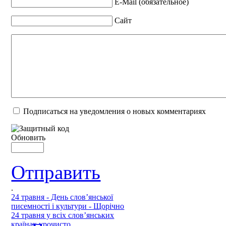
E-Mail (обязательное)
Сайт
Подписаться на уведомления о новых комментариях
Обновить
Отправить
.
24 травня - День слов’янської
писемності і культури - Щорічно
24 травня у всіх слов’янських
країнах урочисто...