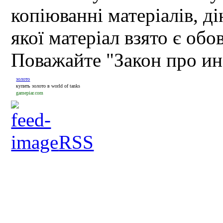
копіюванні матеріалів, д
якої матеріал взято є обо
Поважайте "Закон про и
золото
купить золото в world of tanks
gamepiar.com
RSS