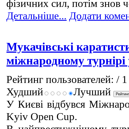
фізичних сил, потім знов ч
Детальніше...
Додати коме
Мукачівські каратист
міжнародному турнірі 
Рейтинг пользователей:
/ 1
Худший
Лучший
У Києві відбувся Міжнаро
Kyiv Open Cup.
В найпрестижнішому турні