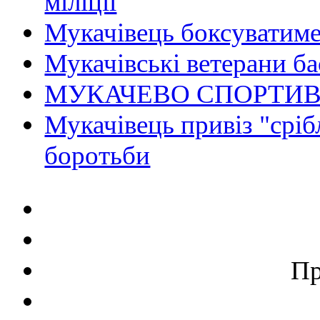
міліції
Мукачівець боксуватиме
Мукачівські ветерани ба
МУКАЧЕВО СПОРТИВ
Мукачівець привіз "сріб
боротьби
П