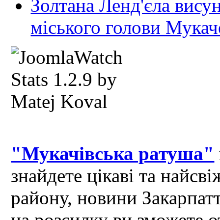
Золтана Ленд'єла вису
міського голови Мукач
"Мукачівська ратуша"
знайдете цікаві та найсв
району, новини Закарпат
на розсилку ви зможете 